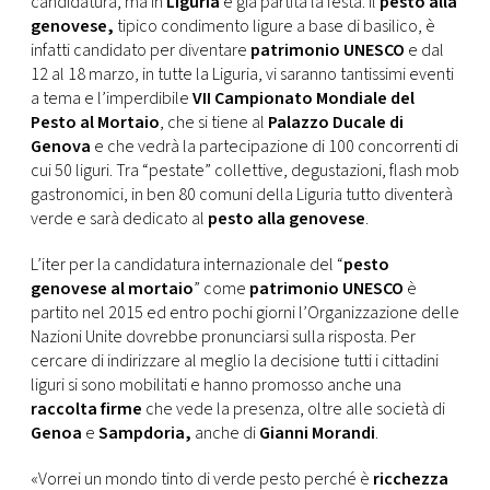
candidatura, ma in
Liguria
è già partita la festa. Il
pesto alla
CONSIGLIA
genovese,
tipico condimento ligure a base di basilico, è
infatti candidato per diventare
patrimonio UNESCO
e dal
12 al 18 marzo, in tutte la Liguria, vi saranno tantissimi eventi
a tema e l’imperdibile
VII Campionato Mondiale del
Pesto al Mortaio
, che si tiene al
Palazzo Ducale di
Genova
e che vedrà la partecipazione di 100 concorrenti di
cui 50 liguri. Tra “pestate” collettive, degustazioni, flash mob
gastronomici, in ben 80 comuni della Liguria tutto diventerà
verde e sarà dedicato al
pesto alla genovese
.
L’iter per la candidatura internazionale del “
pesto
genovese al mortaio
” come
patrimonio UNESCO
è
partito nel 2015 ed entro pochi giorni l’Organizzazione delle
Nazioni Unite dovrebbe pronunciarsi sulla risposta. Per
cercare di indirizzare al meglio la decisione tutti i cittadini
liguri si sono mobilitati e hanno promosso anche una
raccolta firme
che vede la presenza, oltre alle società di
Genoa
e
Sampdoria,
anche di
Gianni Morandi
.
«Vorrei un mondo tinto di verde pesto perché è
ricchezza