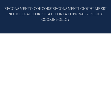
REGOLAMENTO CONCORSI
REGOLAMENTI GIOCHI LIBERI
NOTE LEGALI
CORPORATE
CONTATTI
PRIVACY POLICY
COOKIE POLICY