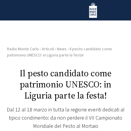
Vai al contenuto
Radio Monte Carlo
Radio Monte Carlo
›
Articoli
›
News
›
Il pesto candidato come
HOME
patrimonio UNESCO: in Liguria parte la festa!
RADIO
Il pesto candidato come
patrimonio UNESCO: in
WEB
RADIO
Liguria parte la festa!
PLAYLIST
Dal 12 al 18 marzo in tutta la regione eventi dedicati al
tipico condimento: da non perdere il VII Campionato
NEWS
Mondiale del Pesto al Mortaio