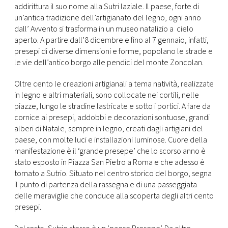
addirittura il suo nome alla Sutri laziale. Il paese, forte di
un’antica tradizione dell’artigianato del legno, ogni anno
FOTO
dall’ Avvento si trasforma in un museo natalizio a cielo
aperto. A partire dall’8 dicembre e fino al 7 gennaio, infatti,
CONCORSI
presepi di diverse dimensioni e forme, popolano le strade e
le vie dell’antico borgo alle pendici del monte Zoncolan.
EVENTI
Oltre cento le creazioni artigianali a tema natività, realizzate
in legno e altri materiali, sono collocate nei cortili, nelle
piazze, lungo le stradine lastricate e sotto i portici. A fare da
VIDEO
cornice ai presepi, addobbi e decorazioni sontuose, grandi
alberi di Natale, sempre in legno, creati dagli artigiani del
TV
paese, con molte luci e installazioni luminose. Cuore della
manifestazione è il ‘grande presepe’ che lo scorso anno è
stato esposto in Piazza San Pietro a Roma e che adesso è
PRINCIPATO
tornato a Sutrio. Situato nel centro storico del borgo, segna
DI
il punto di partenza della rassegna e di una passeggiata
MONACO
delle meraviglie che conduce alla scoperta degli altri cento
presepi.
RMC