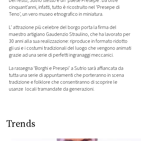
Del resto, Sutrio stesso è un ‘paese Presepe’. Da oltre
CONSIGLIA
cinquant’anni, infatti, tutto è ricostruito nel ‘Presepe di
Teno’, un vero museo etnografico in miniatura.
L’ attrazione più celebre del borgo porta la firma del
maestro artigiano Gaudenzio Straulino, che ha lavorato per
30 anni alla sua realizzazione: riproduce in formato ridotto
gli usi e i costumi tradizionali del luogo che vengono animati
grazie ad una serie di perfetti ingranaggi meccanici.
La rassegna ‘Borghi e Presepi’ a Sutrio sarà affiancata da
tutta una serie di appuntamenti che porteranno in scena
tradizione e folklore che consentiranno di scoprire le
usanze locali tramandate da generazioni.
Trends