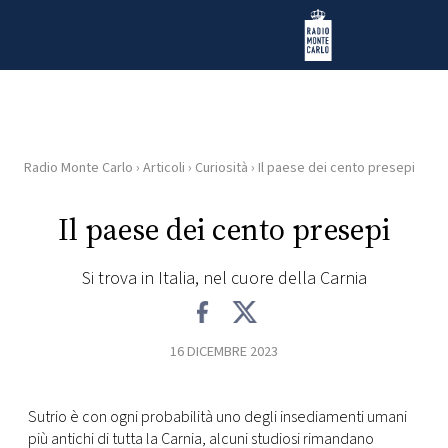
Vai al contenuto
Radio Monte Carlo
Radio Monte Carlo
›
Articoli
›
Curiosità
›
Il paese dei cento presepi
HOME
Il paese dei cento presepi
RADIO
Si trova in Italia, nel cuore della Carnia
WEB
RADIO
16 DICEMBRE 2023
PLAYLIST
Sutrio è con ogni probabilità uno degli insediamenti umani
NEWS
più antichi di tutta la Carnia, alcuni studiosi rimandano