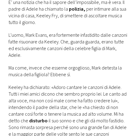
CONSIGLIA
E’ una notizia che ha il sapore dell’impossibile, ma è vera. Il
padre di Adele ha chiamato la
polizia,
per intimare alla sua
vicina di casa, Keeley Fry, di smettere di ascoltare musica
tutto il giorno.
L’uomo, Mark Evans, era fortemente infastidito dalle canzoni
fatte risuonare da Keeley. Che, guarda guarda, erano tutte
ed esclusivamente canzoni della celebre figlia di Mark,
Adele.
Ma come, invece che esserne orgoglioso, Mark detesta la
musica della figliola? Ebbene sì.
Keeley ha dichiarato: «Adoro cantare le canzoni di Adele.
Tutti i miei amici dicono che sembro proprio lei. Le canto ad
alta voce, ma non così male come ha fatto credere lui»,
intendendo il padre della star, che le «ha chiesto di non
cantare così forte o tenere la musica ad alto volume. Mi ha
detto che
disturbo
il suo sonno e che gli dà molto fastidio.
Sono rimasta sorpresa perché sono una grande fan di Adele
e la maggior parte delle volte sento le sue canzoni