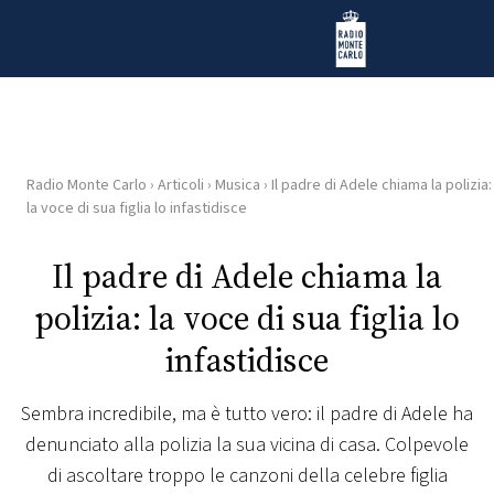
Vai al contenuto
Radio Monte Carlo
Radio Monte Carlo
›
Articoli
›
Musica
›
Il padre di Adele chiama la polizia:
HOME
la voce di sua figlia lo infastidisce
RADIO
Il padre di Adele chiama la
polizia: la voce di sua figlia lo
WEB
RADIO
infastidisce
PLAYLIST
Sembra incredibile, ma è tutto vero: il padre di Adele ha
denunciato alla polizia la sua vicina di casa. Colpevole
NEWS
di ascoltare troppo le canzoni della celebre figlia