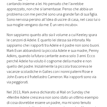
cantando insieme a lei. Ho pensato che l’avrebbe
apprezzato, non che si lamentasse. Penso che abbia un
problema con me perché sono una grande fan di sua figlia.
Sono nervosa persino all’idea di uscire di casa, nel caso lui o
sua moglie vengano da me. È un vero incubo».
Non sappiamo quanto alto sia il volume a cui Keeley spara
le canzoni di Adele. E quanto lei stessa sia intonata. Ma
sappiamo che i rapporti tra Adele e il padre non sono buoni.
Mark Evan abbandonò la piccola Adele e sua madre, Penny
Adkins, quando la futura cantante aveva solo 3 anni. Ecco
perché Adele ha voluto il cognome della madre e non
quello del padre. Inizialmente la piccola trascorreva le
vacanze scolastiche in Galles con i nonni paterni Rose e
John Evans e il fratellastro Cameron. Ma i rapporti sono via
via peggiorati.
Nel 2013, Mark aveva dichiarato al Mail on Sunday che
«Mentre Adele cresceva non sono stato un ottimo esempio
di cosa dovrebbe essere un padre, ma mi sono tenuto