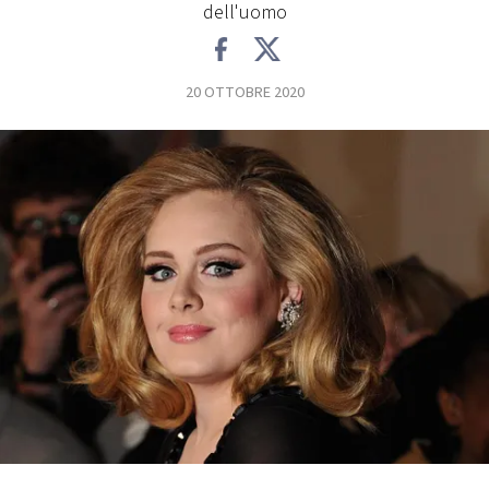
dell'uomo
FOTO
20 OTTOBRE 2020
CONCORSI
EVENTI
VIDEO
TV
PRINCIPATO
DI
MONACO
RMC