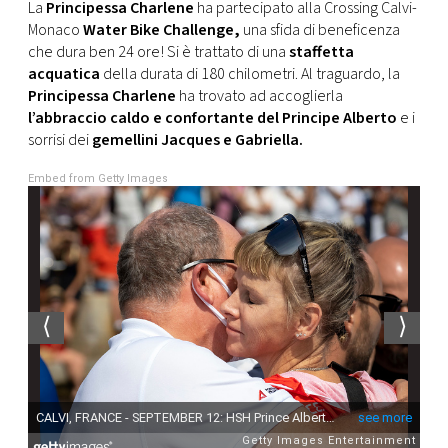
CONSIGLIA
La
Principessa Charlene
ha partecipato alla Crossing Calvi-
Monaco
Water Bike Challenge,
una sfida di beneficenza
che dura ben 24 ore! Si è trattato di una
staffetta
acquatica
della durata di 180 chilometri. Al traguardo, la
Principessa Charlene
ha trovato ad accoglierla
l’abbraccio caldo e confortante del Principe Alberto
e i
sorrisi dei
gemellini Jacques e Gabriella.
Embed from Getty Images