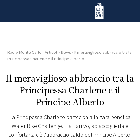
Vai al contenuto
Radio Monte Carlo
Radio Monte Carlo
›
Articoli
›
News
›
Il meraviglioso abbraccio tra la
HOME
Principessa Charlene e il Principe Alberto
RADIO
Il meraviglioso abbraccio tra la
Principessa Charlene e il
WEB
RADIO
Principe Alberto
PLAYLIST
La Principessa Charlene partecipa alla gara benefica
Water Bike Challenge. E all'arrivo, ad accoglierla e
NEWS
confortarla c'è l'abbraccio caldo del Principe Alberto.