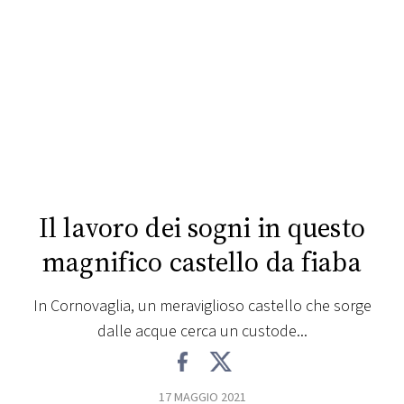
FOTO
CONCORSI
EVENTI
VIDEO
Il lavoro dei sogni in questo
TV
magnifico castello da fiaba
PRINCIPATO
In Cornovaglia, un meraviglioso castello che sorge
DI
dalle acque cerca un custode...
MONACO
RMC
17 MAGGIO 2021