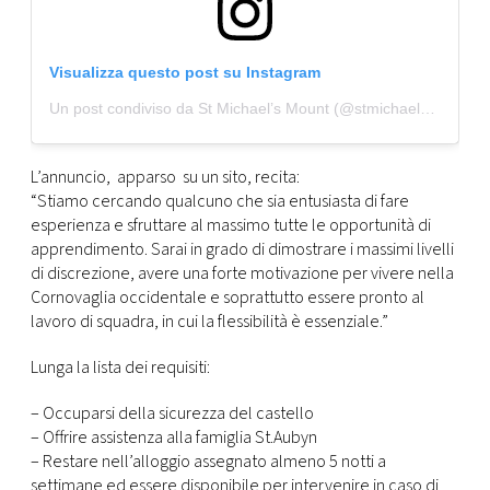
Visualizza questo post su Instagram
Un post condiviso da St Michael’s Mount (@stmichaelsmount)
L’annuncio, apparso su un sito, recita:
“Stiamo cercando qualcuno che sia entusiasta di fare
esperienza e sfruttare al massimo tutte le opportunità di
apprendimento. Sarai in grado di dimostrare i massimi livelli
di discrezione, avere una forte motivazione per vivere nella
Cornovaglia occidentale e soprattutto essere pronto al
lavoro di squadra, in cui la flessibilità è essenziale.”
Lunga la lista dei requisiti:
– Occuparsi della sicurezza del castello
– Offrire assistenza alla famiglia St.Aubyn
– Restare nell’alloggio assegnato almeno 5 notti a
settimane ed essere disponibile per intervenire in caso di