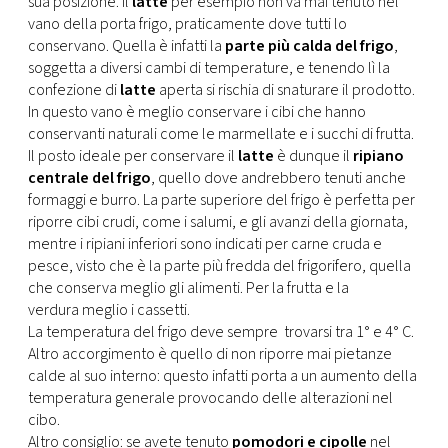
sua posizione. Il
latte
per esempio non va mai tenuto nel
CONSIGLIA
vano della porta frigo, praticamente dove tutti lo
conservano. Quella è infatti la
parte più calda del frigo
,
soggetta a diversi cambi di temperature, e tenendo lì la
confezione di
latte
aperta si rischia di snaturare il prodotto.
In questo vano è meglio conservare i cibi che hanno
conservanti naturali come le marmellate e i succhi di frutta.
Il posto ideale per conservare il
latte
è dunque il
ripiano
centrale del frigo
, quello dove andrebbero tenuti anche
formaggi e burro. La parte superiore del frigo è perfetta per
riporre cibi crudi, come i salumi, e gli avanzi della giornata,
mentre i ripiani inferiori sono indicati per carne cruda e
pesce, visto che è la parte più fredda del frigorifero, quella
che conserva meglio gli alimenti. Per la frutta e la
verdura meglio i cassetti.
La temperatura del frigo deve sempre trovarsi tra 1° e 4° C.
Altro accorgimento è quello di non riporre mai pietanze
calde al suo interno: questo infatti porta a un aumento della
temperatura generale provocando delle alterazioni nel
cibo.
Altro consiglio: se avete tenuto
pomodori e cipolle
nel