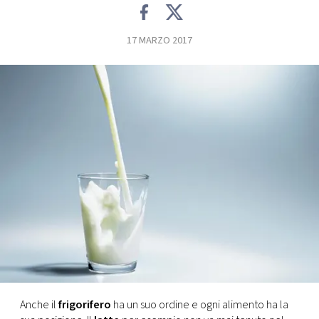
FOTO
17 MARZO 2017
CONCORSI
EVENTI
VIDEO
TV
PRINCIPATO
DI
MONACO
Anche il
frigorifero
ha un suo ordine e ogni alimento ha la
RMC