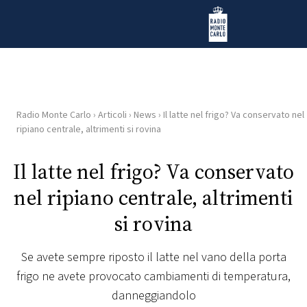
Vai al contenuto
Radio Monte Carlo
Radio Monte Carlo
›
Articoli
›
News
›
Il latte nel frigo? Va conservato nel
HOME
ripiano centrale, altrimenti si rovina
RADIO
Il latte nel frigo? Va conservato
nel ripiano centrale, altrimenti
WEB
RADIO
si rovina
PLAYLIST
Se avete sempre riposto il latte nel vano della porta
frigo ne avete provocato cambiamenti di temperatura,
NEWS
danneggiandolo