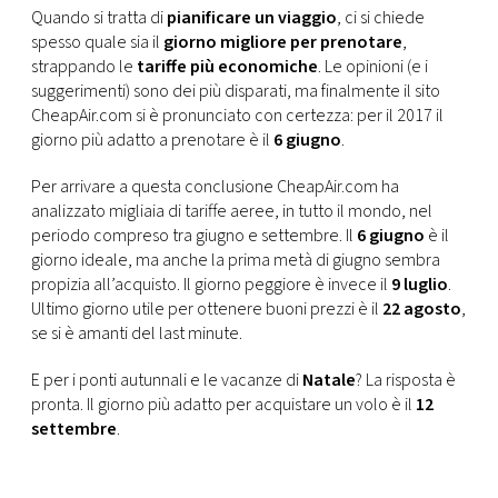
CONSIGLIA
Quando si tratta di
pianificare un viaggio
, ci si chiede
spesso quale sia il
giorno migliore per prenotare
,
strappando le
tariffe più economiche
. Le opinioni (e i
suggerimenti) sono dei più disparati, ma finalmente il sito
CheapAir.com si è pronunciato con certezza: per il 2017 il
giorno più adatto a prenotare è il
6 giugno
.
Per arrivare a questa conclusione CheapAir.com ha
analizzato migliaia di tariffe aeree, in tutto il mondo, nel
periodo compreso tra giugno e settembre. Il
6 giugno
è il
giorno ideale, ma anche la prima metà di giugno sembra
propizia all’acquisto. Il giorno peggiore è invece il
9 luglio
.
Ultimo giorno utile per ottenere buoni prezzi è il
22 agosto
,
se si è amanti del last minute.
E per i ponti autunnali e le vacanze di
Natale
? La risposta è
pronta. Il giorno più adatto per acquistare un volo è il
12
settembre
.