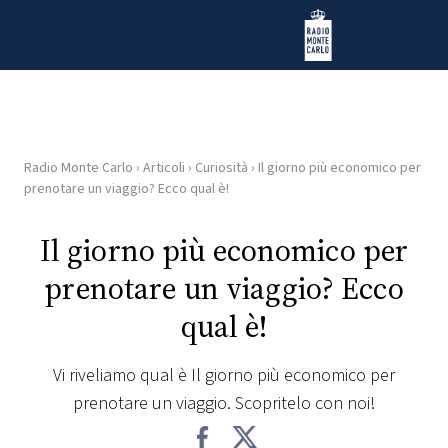
Vai al contenuto
Radio Monte Carlo
Radio Monte Carlo
›
Articoli
›
Curiosità
›
Il giorno più economico per
HOME
prenotare un viaggio? Ecco qual è!
RADIO
Il giorno più economico per
prenotare un viaggio? Ecco
WEB
RADIO
qual è!
PLAYLIST
Vi riveliamo qual è Il giorno più economico per
prenotare un viaggio. Scopritelo con noi!
NEWS