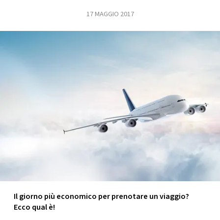
17 MAGGIO 2017
FOTO
CONCORSI
EVENTI
VIDEO
TV
PRINCIPATO
DI
MONACO
Il giorno più economico per prenotare un viaggio?
Ecco qual è!
RMC