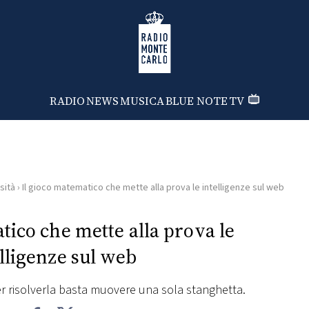
Radio Monte Carlo
RADIO
NEWS
MUSICA
BLUE NOTE
TV
sità
›
Il gioco matematico che mette alla prova le intelligenze sul web
tico che mette alla prova le
lligenze sul web
 risolverla basta muovere una sola stanghetta.