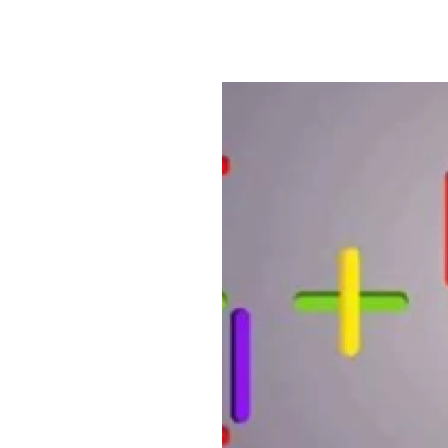
PLAYLIST
NEWS
FOTO
CONCORSI
EVENTI
VIDEO
TV
PRINCIPATO