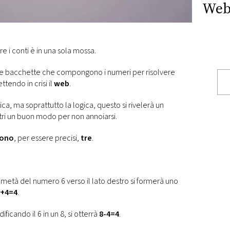
Web
re i conti è in una sola mossa.
lle bacchette che compongono i numeri per risolvere
ttendo in crisi il
web
.
, ma soprattutto la logica, questo si rivelerà un
altri un buon modo per non annoiarsi.
 sono
, per essere precisi,
tre
.
metà del numero 6 verso il lato destro si formerà uno
+4=4
.
ficando il 6 in un 8, si otterrà
8-4=4
.