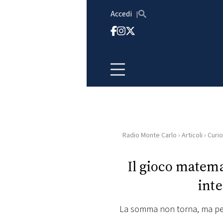
Vai al contenuto
Accedi
Radio Monte Carlo
›
Articoli
›
Curio
HOME
Il gioco matema
RADIO
inte
WEB
RADIO
La somma non torna, ma per