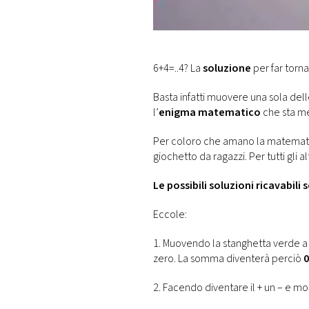
DI
MONACO
RMC
6+4=..4? La
soluzione
per far torna
CONSIGLIA
Basta infatti muovere una sola de
l’
enigma matematico
che sta me
Per coloro che amano la matematica
giochetto da ragazzi. Per tutti gli 
Le possibili soluzioni ricavabili
Eccole:
1. Muovendo la stanghetta verde a 
zero. La somma diventerà perciò
0
2. Facendo diventare il + un – e modi