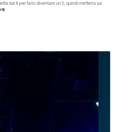
etta dal 6 per farlo diventare un 5, quindi metterla sul
=9
.