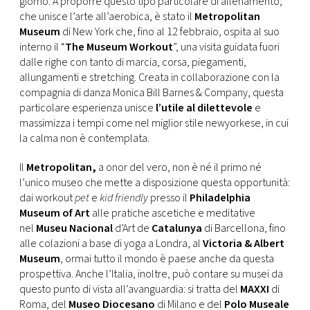
giorno. A proporre questo tipo particolare di allenamento,
CONSIGLIA
che unisce l’arte all’aerobica, è stato il
Metropolitan
Museum
di New York che, fino al 12 febbraio, ospita al suo
interno il “
The Museum Workout
”, una visita guidata fuori
dalle righe con tanto di marcia, corsa, piegamenti,
allungamenti e stretching. Creata in collaborazione con la
compagnia di danza Monica Bill Barnes & Company, questa
particolare esperienza unisce
l’utile al dilettevole
e
massimizza i tempi come nel miglior stile newyorkese, in cui
la calma non è contemplata.
Il
Metropolitan,
a onor del vero, non è né il primo né
l’unico museo che mette a disposizione questa opportunità:
dai workout
pet
e
kid friendly
presso il
Philadelphia
Museum of Art
alle pratiche ascetiche e meditative
nel
Museu Nacional
d’Art de
Catalunya
di Barcellona, fino
alle colazioni a base di yoga a Londra, al
Victoria
& Albert
Museum
, ormai tutto il mondo è paese anche da questa
prospettiva. Anche l’Italia, inoltre, può contare su musei da
questo punto di vista all’avanguardia: si tratta del
MAXXI
di
Roma, del
Museo Diocesano
di Milano e del
Polo Museale