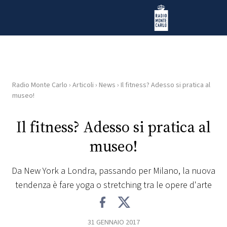
Vai al contenuto
Radio Monte Carlo
Radio Monte Carlo
›
Articoli
›
News
›
Il fitness? Adesso si pratica al
HOME
museo!
RADIO
Il fitness? Adesso si pratica al
museo!
WEB
RADIO
Da New York a Londra, passando per Milano, la nuova
tendenza è fare yoga o stretching tra le opere d'arte
PLAYLIST
NEWS
31 GENNAIO 2017