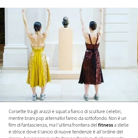
FOTO
CONCORSI
EVENTI
VIDEO
TV
PRINCIPATO
DI
Corsette tra gli arazzi e squat a fianco di sculture celebri,
MONACO
mentre brani pop alternativi fanno da sottofondo. Non è un
film di fantascienza, ma l’ultima frontiera del
fitness
a stelle
e strisce dove il lancio di nuove tendenze è all’ordine del
RMC