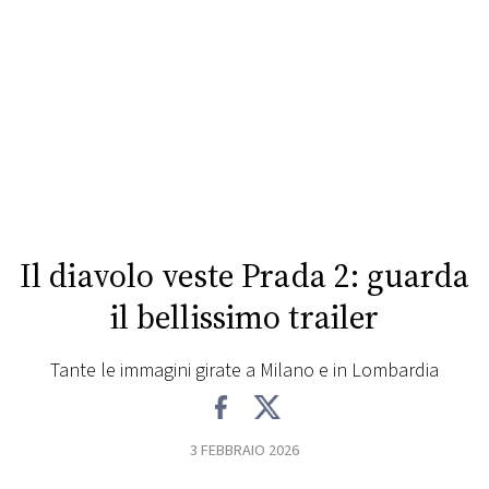
FOTO
CONCORSI
EVENTI
VIDEO
Il diavolo veste Prada 2: guarda
TV
il bellissimo trailer
PRINCIPATO
Tante le immagini girate a Milano e in Lombardia
DI
MONACO
3 FEBBRAIO 2026
RMC