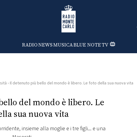
Radio Monte Carlo
RADIO
NEWS
MUSICA
BLUE NOTE
TV
sità
›
Il detenuto più bello del mondo è libero. Le foto della sua nuova vita
 bello del mondo è libero. Le
ella sua nuova vita
idente, insieme alla moglie e i tre figli... e una