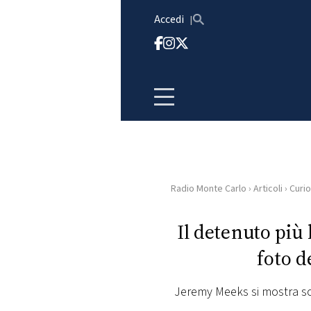
Vai al contenuto
Accedi
Radio Monte Carlo
›
Articoli
›
Curio
HOME
Il detenuto più
RADIO
foto d
WEB
RADIO
Jeremy Meeks si mostra sorr