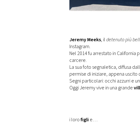
DI
MONACO
RMC
CONSIGLIA
Jeremy Meeks
, il
detenuto più bel
Instagram.
Nel 2014 fu arrestato in California
carcere.
La sua foto segnaletica, diffusa dall
permise di iniziare, appena uscito d
Segni particolari: occhi azzurri e un 
Oggi Jeremy vive in una grande
vil
i loro
figli
e…