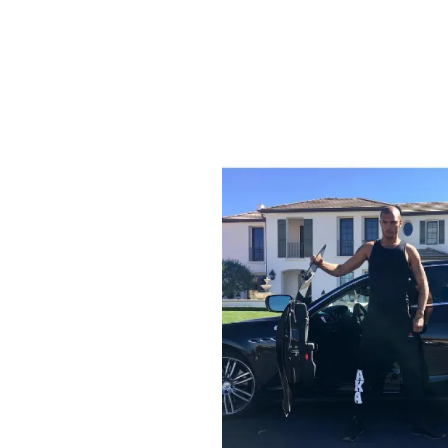
PLAYLIST
NEWS
FOTO
CONCORSI
EVENTI
VIDEO
TV
PRINCIPATO