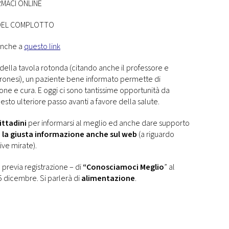
MACI ONLINE
 DEL COMPLOTTO
 anche a
questo link
della tavola rotonda (citando anche il professore e
nesi), un paziente bene informato permette di
ione e cura. E oggi ci sono tantissime opportunità da
esto ulteriore passo avanti a favore della salute.
ittadini
per informarsi al meglio ed anche dare supporto
 la giusta informazione anche sul web
(a riguardo
ive mirate).
previa registrazione – di
“Conosciamoci Meglio
” al
 5 dicembre. Si parlerà di
alimentazione
.