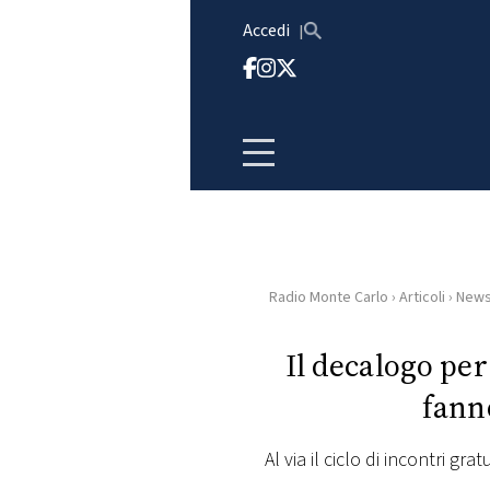
Vai al contenuto
Accedi
Radio Monte Carlo
›
Articoli
›
New
HOME
Il decalogo per
RADIO
fanno
WEB
RADIO
Al via il ciclo di incontri g