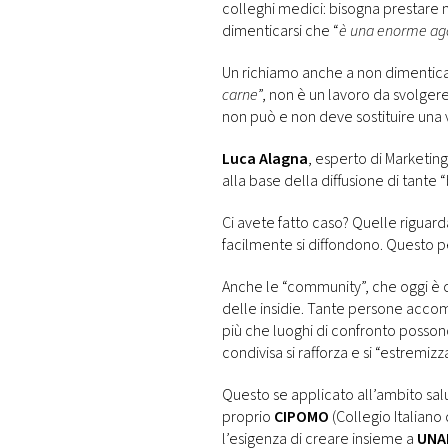
colleghi medici: bisogna prestare 
dimenticarsi che “
è una enorme ago
Un richiamo anche a non dimentica
carne
”, non è un lavoro da svolger
non può e non deve sostituire una 
Luca Alagna
, esperto di Marketing
alla base della diffusione di tante “
Ci avete fatto caso? Quelle riguar
facilmente si diffondono. Questo 
Anche le “community”, che oggi è c
delle insidie. Tante persone acco
più che luoghi di confronto posson
condivisa si rafforza e si “estremizza
Questo se applicato all’ambito sal
proprio
CIPOMO
(Collegio Italiano
l’esigenza di creare insieme a
UNA