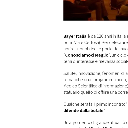
DI
MONACO
RMC
CONSIGLIA
Bayer Italia
è da 120 anni in Italia
poi in Viale Certosa). Per celebrare
aprire al pubblico le porte del nu
“
Conosciamoci Meglio
”, un ciclo
temi di interesse e rilevanza social
Salute, innovazione, fenomeni di att
tematiche di un programma ricco, 
Medico Scientifica di informazione)
statuario quello di offrire una cor
Qualche sera fa il primo incontro: “
difende dalla bufale
”.
Un argomento di grande attualità ch