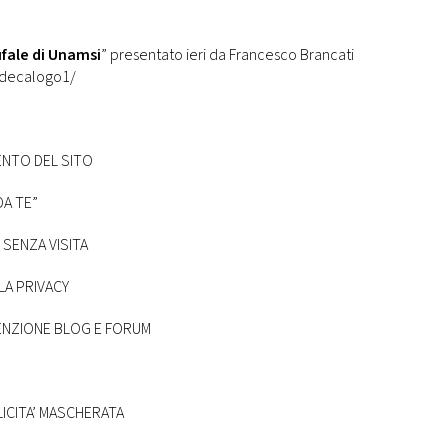
ufale di Unamsi
” presentato ieri da Francesco Brancati
t/decalogo1/
NTO DEL SITO
DA TE”
 SENZA VISITA
LA PRIVACY
ENZIONE BLOG E FORUM
ICITA’ MASCHERATA