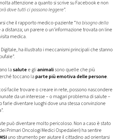
molta attenzione a quanto si scrive su Facebook e non
rà dove tutti ci possono leggere
”.
rsi che il rapporto medico-paziente “
ha bisogno della
e a distanza; un parere o un’informazione trovata on line
visita medica.
 Digitale, ha illustrato i meccanismi principali che stanno
bufale”.
dano la
salute
e gli
animali
sono quelle che più
perché toccano la
parte più emotiva delle persone
.
osì facile trovare o creare in rete, possono nascondere
munate da un interesse – o magari problema di salute –
o farle diventare luoghi dove una stessa convinzione
”.
ute può diventare molto pericoloso. Non a caso è stato
 dei Primari Oncologi Medici Ospedalieri) ha sentire
MSI
uno strumento per aiutare il cittadino ad orientarsi