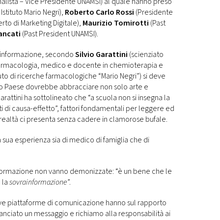
nalista – Vice Presidente UNAMSI) al quale hanno preso
Istituto Mario Negri),
Roberto Carlo Rossi
(Presidente
rto di Marketing Digitale),
Maurizio Tomirotti
(Past
ancati
(Past President UNAMSI).
disinformazione, secondo
Silvio Garattini
(scienziato
in farmacologia, medico e docente in chemioterapia e
uto di ricerche farmacologiche “Mario Negri”) si deve
o Paese dovrebbe abbracciare non solo arte e
Garattini ha sottolineato che “a scuola non si insegna la
 di causa-effetto”, fattori fondamentali per leggere ed
 realtà ci presenta senza cadere in clamorose bufale.
 sua esperienza sia di medico di famiglia che di
informazione non vanno demonizzate: “è un bene che le
 la
sovrainformazione
”.
ve piattaforme di comunicazione hanno sul rapporto
lanciato un messaggio e richiamo alla responsabilità ai