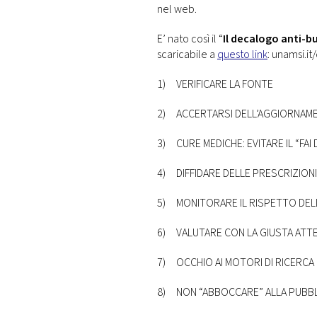
nel web.
E’ nato così il “
Il decalogo anti-b
scaricabile a
questo link
: unamsi.i
1) VERIFICARE LA FONTE
2) ACCERTARSI DELL’AGGIORNAME
3) CURE MEDICHE: EVITARE IL “FAI 
4) DIFFIDARE DELLE PRESCRIZIONI
5) MONITORARE IL RISPETTO DEL
6) VALUTARE CON LA GIUSTA ATT
7) OCCHIO AI MOTORI DI RICERCA
8) NON “ABBOCCARE” ALLA PUBBL