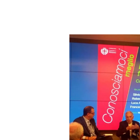
PLAYLIST
NEWS
FOTO
CONCORSI
EVENTI
VIDEO
TV
PRINCIPATO