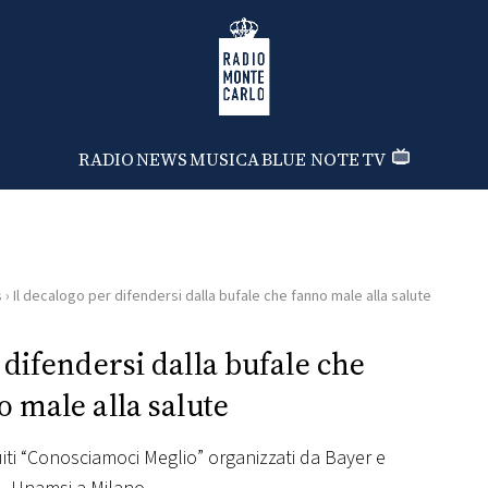
Radio Monte Carlo
RADIO
NEWS
MUSICA
BLUE NOTE
TV
s
›
Il decalogo per difendersi dalla bufale che fanno male alla salute
 difendersi dalla bufale che
 male alla salute
ratuiti “Conosciamoci Meglio” organizzati da Bayer e