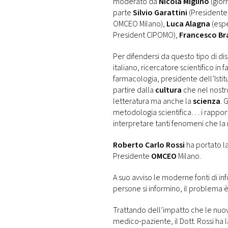
moderato da
Nicola Miglino
(gior
parte
Silvio Garattini
(Presidente 
OMCEO Milano),
Luca Alagna
(espe
President CIPOMO),
Francesco Br
Per difendersi da questo tipo di 
italiano, ricercatore scientifico 
farmacologia, presidente dell’Istit
partire dalla
cultura
che nel nostr
letteratura ma anche la
scienza
. 
metodologia scientifica… i rapporti
interpretare tanti fenomeni che la
Roberto Carlo Rossi
ha portato la
Presidente
OMCEO
Milano.
A suo avviso le moderne fonti di 
persone si informino, il problema è
Trattando dell’impatto che le nuo
medico-paziente, il Dott. Rossi ha 