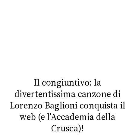
FOTO
CONCORSI
EVENTI
VIDEO
Il congiuntivo: la
TV
divertentissima canzone di
PRINCIPATO
Lorenzo Baglioni conquista il
DI
MONACO
web (e l’Accademia della
Crusca)!
RMC