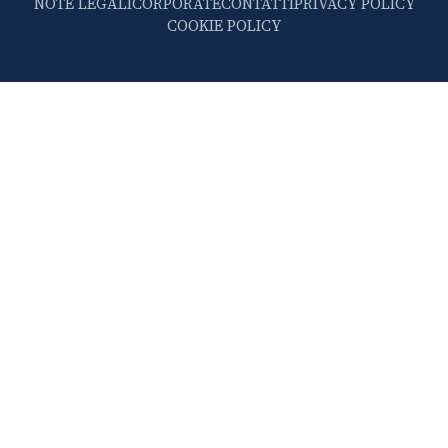
NOTE LEGALI
CORPORATE
CONTATTI
PRIVACY POLICY
COOKIE POLICY