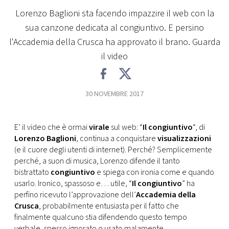
CONSIGLIA
Lorenzo Baglioni sta facendo impazzire il web con la
sua canzone dedicata al congiuntivo. E persino
l'Accademia della Crusca ha approvato il brano. Guarda
il video
30 NOVEMBRE 2017
E’ il video che è ormai
virale
sul web: “
Il congiuntivo
“, di
Lorenzo Baglioni
, continua a conquistare
visualizzazioni
(e il cuore degli utenti di internet). Perché? Semplicemente
perché, a suon di musica, Lorenzo difende il tanto
bistrattato
congiuntivo
e spiega con ironia come e quando
usarlo. Ironico, spassoso e… utile, “
Il congiuntivo
” ha
perfino ricevuto l’approvazione dell’
Accademia della
Crusca
, probabilmente entusiasta per il fatto che
finalmente qualcuno stia difendendo questo tempo
verbale, spesso ignorato o usato malamente.