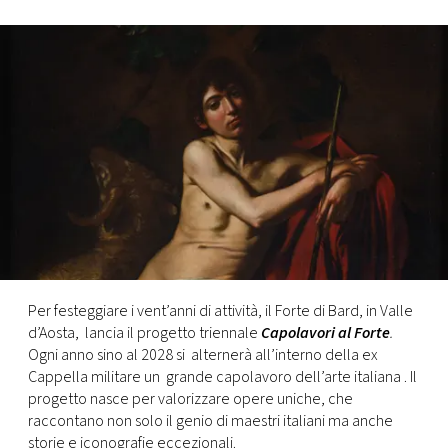
FOTO
CONCORSI
EVENTI
VIDEO
TV
Per festeggiare i vent’anni di attività, il Forte di Bard, in Valle
PRINCIPATO
d’Aosta, lancia il progetto triennale
Capolavori al Forte
.
DI
Ogni anno sino al 2028 si alternerà all’interno della ex
MONACO
Cappella militare un grande capolavoro dell’arte italiana . Il
progetto nasce per valorizzare opere uniche, che
raccontano non solo il genio di maestri italiani ma anche
RMC
storie e iconografie eccezionali.