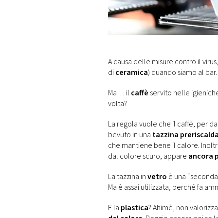
DI
MONACO
RMC
CONSIGLIA
A causa delle misure contro il viru
di
ceramica
) quando siamo al bar.
Ma… il
caffè
servito nelle igienic
volta?
La regola vuole che il caffè, per d
bevuto in una
tazzina preriscalda
che mantiene bene il calore. Inoltr
dal colore scuro, appare
ancora 
La tazzina in
vetro
è una “seconda 
Ma è assai utilizzata, perché fa a
E la
plastica
? Ahimè, non valorizza