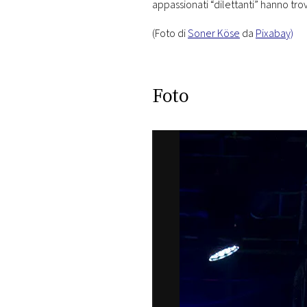
appassionati “dilettanti” hanno tr
(Foto di
Soner Köse
da
Pixabay)
Foto