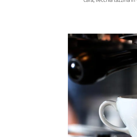
cara, vecchia tazzina in
PLAYLIST
NEWS
FOTO
CONCORSI
EVENTI
VIDEO
TV
PRINCIPATO