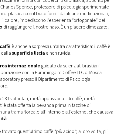
a tazzina è fornita con coperchio di plastica, appunto per
 Charles Spence, professore di psicologia sperimentale
i di plastica con il buco forniti da alcune multinazionali,
e il calore, impediscono l’esperienza “ortogonale” del
o
di raggiungere il nostro naso. È un piacere dimezzato,
 caffè
è anche a sorpresa un’altra caratteristica: il caffè è
a dalla
superficie liscia
e non ruvida!
erca internazionale
guidato da scienziati brasiliani
llaborazione con la Hummingbird Coffee LLC di Mosca
aboratory presso il Dipartimento di Psicologia
ford.
 231 volontari, metà appassionati di caffè, metà
utti è stata offerta la bevanda prima in tazzine di
on una trama floreale all’interno e all’esterno, che causava
dità
.
 trovato quest’ultimo caffè “più acido”; a loro volta, gli