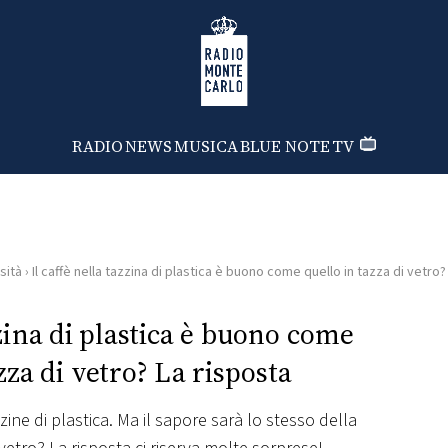
Radio Monte Carlo
BUCK
RADIO
NEWS
MUSICA
BLUE NOTE
TV
sità
›
Il caffè nella tazzina di plastica è buono come quello in tazza di vetro?
zzina di plastica è buono come
zza di vetro? La risposta
zzine di plastica. Ma il sapore sarà lo stesso della