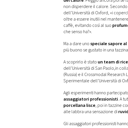
del calore
. Peggio ancora poi se l
non disperdere il calore. Secondo
dell’Università di Oxford, «i coperch
oltre a essere inutili nel mantener
caffè, evitando così al suo
profum
che senso ha?».
Ma a dare uno
speciale sapore al
più buono se gustato in una tazzin
A scoprirlo è stato
un team di ric
dell’Università di San Paolo,in co
(Russia) e il Crossmodal Research L
Sperimentale dell’Università di Ox
Agli esperimenti hanno partecipato
assaggiatori professionisti
. A t
porcellana lisce
, poi in tazzine c
alle labbra una sensazione di
ruvi
Gli assaggiatori professionisti hanno