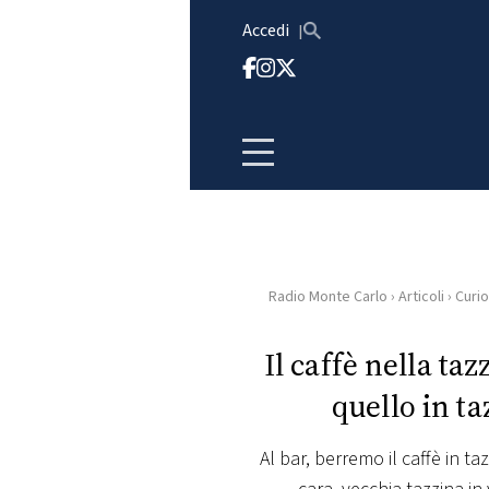
Vai al contenuto
Accedi
Radio Monte Carlo
›
Articoli
›
Curio
HOME
Il caffè nella ta
RADIO
quello in ta
WEB
RADIO
Al bar, berremo il caffè in ta