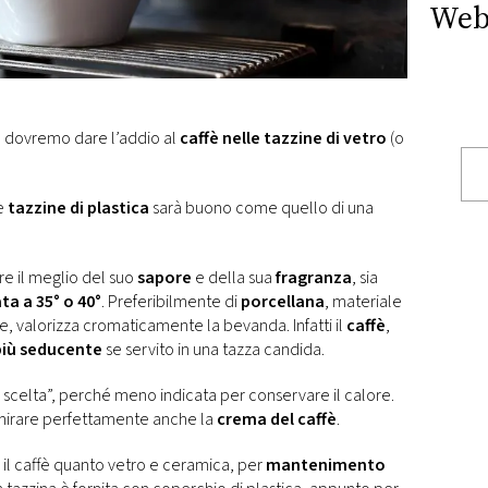
Web
s, dovremo dare l’addio al
caffè nelle tazzine di vetro
(o
he
tazzine di plastica
sarà buono come quello di una
are il meglio del suo
sapore
e della sua
fragranza
, sia
ta a 35° o 40°
. Preferibilmente di
porcellana
, materiale
e, valorizza cromaticamente la bevanda. Infatti il
caffè
,
più seducente
se servito in una tazza candida.
scelta”, perché meno indicata per conservare il calore.
mmirare perfettamente anche la
crema del caffè
.
 il caffè quanto vetro e ceramica, per
mantenimento