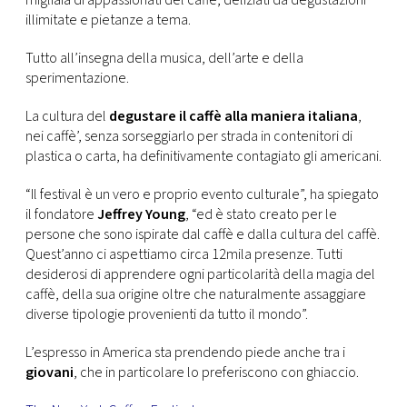
migliaia di appassionati del caffè, deliziati da degustazioni
CONSIGLIA
illimitate e pietanze a tema.
Tutto all’insegna della musica, dell’arte e della
sperimentazione.
La cultura del
degustare il caffè alla maniera italiana
,
nei caffè’, senza sorseggiarlo per strada in contenitori di
plastica o carta, ha definitivamente contagiato gli americani.
“Il festival è un vero e proprio evento culturale”, ha spiegato
il fondatore
Jeffrey Young
, “ed è stato creato per le
persone che sono ispirate dal caffè e dalla cultura del caffè.
Quest’anno ci aspettiamo circa 12mila presenze. Tutti
desiderosi di apprendere ogni particolarità della magia del
caffè, della sua origine oltre che naturalmente assaggiare
diverse tipologie provenienti da tutto il mondo”.
L’espresso in America sta prendendo piede anche tra i
giovani
, che in particolare lo preferiscono con ghiaccio.