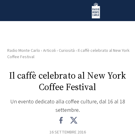
Vai al contenuto
Radio Monte Carlo
Radio Monte Carlo
›
Articoli
›
Curiosità
›
Il caffè celebrato al New York
HOME
Coffee Festival
RADIO
Il caffè celebrato al New York
Coffee Festival
WEB
RADIO
Un evento dedicato alla coffee culture, dal 16 al 18
settembre.
PLAYLIST
NEWS
16 SETTEMBRE 2016