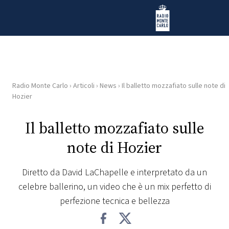
Vai al contenuto
Radio Monte Carlo
Radio Monte Carlo
›
Articoli
›
News
›
Il balletto mozzafiato sulle note di
HOME
Hozier
RADIO
Il balletto mozzafiato sulle
note di Hozier
WEB
RADIO
Diretto da David LaChapelle e interpretato da un
celebre ballerino, un video che è un mix perfetto di
PLAYLIST
perfezione tecnica e bellezza
NEWS