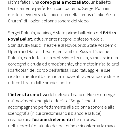
CONSIGLIA
ultima fatica: una
coreografia mozzafiato
, un balletto
tecnicamente perfetto in cui il ballerino Sergei Polunin
mette in evidenza i lati più oscuri della famosa “Take Me To
Church” di Hozier, colonna sonora del video.
Sergei Polunin, ucraino, è stato primo ballerino del
British
Royal Ballet
, attualmente ricopre lo stesso ruolo al
Stanislavsky Music Theatre e al Novosibirsk State Academic
Opera and Ballet Theatre, entrambi in Russia. Il 25enne
Polunin, con tutta la sua perfezione tecnica, si mostra in una
coreografia cruda ed emozionante, che mette in risalto tutti
i particolari del corpo dell’artista, i suoi tatuaggi e le sue
cicatrici mentre il ballerino si muove attraversando le strisce
di luce filtrate dalle ampie finestre.
L’
intensità emotiva
del celebre brano di Hozier emerge
dai movimenti energici e decisi di Sergei, che si
accompagnano perfettamente alla colonna sonora e alla
scenografia (in cui predominano il bianco e la luce),
creando una
fusione di elementi
che dà prova
dell’incredibile talento del ballerino e riconferma la magia