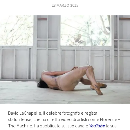
23 MARZO 2015
FOTO
CONCORSI
EVENTI
VIDEO
TV
PRINCIPATO
DI
MONACO
David LaChapelle, il celebre fotografo e regista
statunitense, che ha diretto video di artisti come Florence +
RMC
The Machine, ha pubblicato sul suo canale
YouTube
la sua