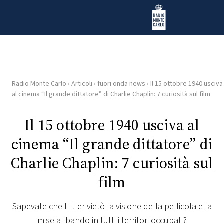
Vai al contenuto
Radio Monte Carlo
Radio Monte Carlo
›
Articoli
›
fuori onda news
›
Il 15 ottobre 1940 usciva
HOME
al cinema “Il grande dittatore” di Charlie Chaplin: 7 curiosità sul film
RADIO
Il 15 ottobre 1940 usciva al
cinema “Il grande dittatore” di
WEB
RADIO
Charlie Chaplin: 7 curiosità sul
film
PLAYLIST
Sapevate che Hitler vietò la visione della pellicola e la
NEWS
mise al bando in tutti i territori occupati?