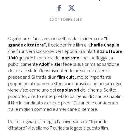
FOTO
15 OTTOBRE 2018
CONCORSI
Oggi ricorre l’anniversario dell’uscita al cinema de
“Il
grande dittatore”
, il celeberrimo film di
Charlie Chaplin
EVENTI
che fu un vero scossone per l’epoca. Era infatti il
15 ottobre
1940
quando la parodia del
nazismo
che sbeffeggiava
VIDEO
pubblicamente
Adolf Hitler
fece la sua prima apparizione
delle sale statunitensi riscuotendo un successo senza
precedenti. Si tratta di un
film cult,
molto importante
TV
proprio per il momento storico in cui uscì e che ancora oggi
viene visto come uno dei
capolavori
del cinema. Scritto,
prodotto, diretto e interpretato dal genio di Charlie Chaplin,
PRINCIPATO
il film fu candidato a cinque premi Oscar ed è considerato
DI
MONACO
tra le migliori commedie americane di sempre.
Per festeggiare al meglio l’anniversario de “Il grande
RMC
dittatore” vi sveliamo 7 curiosità legate a questo film.