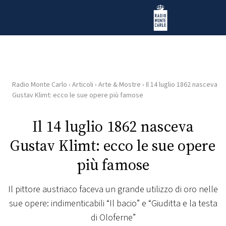
Vai al contenuto
Radio Monte Carlo
Radio Monte Carlo
›
Articoli
›
Arte & Mostre
›
Il 14 luglio 1862 nasceva
HOME
Gustav Klimt: ecco le sue opere più famose
RADIO
Il 14 luglio 1862 nasceva
Gustav Klimt: ecco le sue opere
WEB
RADIO
più famose
PLAYLIST
Il pittore austriaco faceva un grande utilizzo di oro nelle
sue opere: indimenticabili “Il bacio” e “Giuditta e la testa
NEWS
di Oloferne”