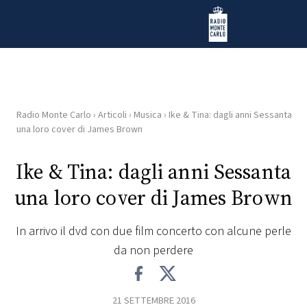
Vai al contenuto
Radio Monte Carlo
Radio Monte Carlo
›
Articoli
›
Musica
›
Ike & Tina: dagli anni Sessanta
HOME
una loro cover di James Brown
RADIO
Ike & Tina: dagli anni Sessanta
una loro cover di James Brown
WEB
RADIO
In arrivo il dvd con due film concerto con alcune perle
da non perdere
PLAYLIST
NEWS
21 SETTEMBRE 2016