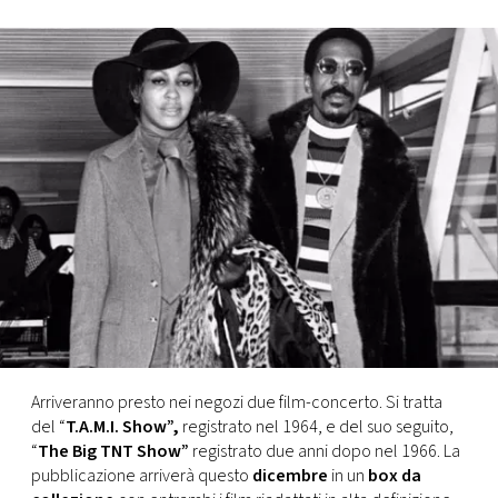
FOTO
CONCORSI
EVENTI
VIDEO
TV
PRINCIPATO
DI
Arriveranno presto nei negozi due film-concerto. Si tratta
MONACO
del “
T.A.M.I. Show”,
registrato nel 1964, e del suo seguito,
“
The Big TNT Show”
registrato due anni dopo nel 1966. La
pubblicazione arriverà questo
dicembre
in un
box da
RMC