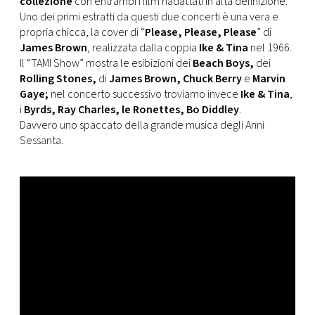
collezione
con entrambi i film riadattati in alta definizione.
CONSIGLIA
Uno dei primi estratti da questi due concerti è una vera e
propria chicca, la cover di “
Please, Please, Please
” di
James Brown
, realizzata dalla coppia
Ike & Tina
nel 1966.
Il “TAMI Show” mostra le esibizioni dei
Beach Boys,
dei
Rolling Stones,
di
James Brown, Chuck Berry
e
Marvin
Gaye;
nel concerto successivo troviamo invece
Ike & Tina
,
i
Byrds, Ray Charles, le Ronettes, Bo Diddley
.
Davvero uno spaccato della grande musica degli Anni
Sessanta.