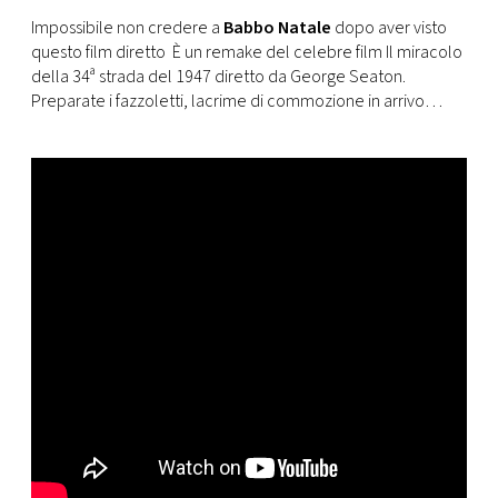
CONSIGLIA
Impossibile non credere a
Babbo Natale
dopo aver visto
questo film diretto È un remake del celebre film Il miracolo
della 34ª strada del 1947 diretto da George Seaton.
Preparate i fazzoletti, lacrime di commozione in arrivo…