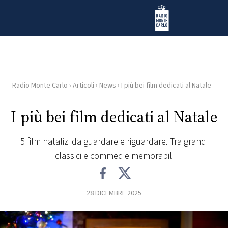
Vai al contenuto
Radio Monte Carlo
Radio Monte Carlo
›
Articoli
›
News
›
I più bei film dedicati al Natale
HOME
I più bei film dedicati al Natale
RADIO
5 film natalizi da guardare e riguardare. Tra grandi
WEB
classici e commedie memorabili
RADIO
PLAYLIST
28 DICEMBRE 2025
NEWS