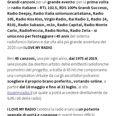
CONSIGLIA
Grandi canzoni
per un
grande evento
: per la
prima volta
le
radio italiane – RTL 102.5, RDS 100% Grandi Successi,
Radio Deejay, Radio Italia solomusicaitaliana, Radio
105, Radio Kiss Kiss, Virgin Radio, Rai Radio 2, Radio 24,
R101, Radio Subasio, m2o, Radio Capital, Radio Monte
Carlo, Radiofreccia, Radio Norba, Radio Zeta – si
uniscono per festeggiare i 45 anni
del sistema
radiofonico italiano e dar vita alla più grande avventura del
2020 con
I LOVE MY RADIO
.
Ben
45 canzoni,
una per ogni anno,
dal 1975 al 2019
,
selezionate dai direttori artistici delle emittenti radiofoniche
promotrici del progetto; si tratta di 45 hit che comporranno
una compilation virtuale da cui gli ascoltatori potranno
scegliere il proprio brano preferito, votando online
, a
partire
dal 18 maggio e fino al 31 luglio
, al sito
ilovemyradio.it
(al quale si potrà accedere direttamente da
tutti i siti delle radio).
I LOVE MY RADIO
celebra la radio e lancia
un potente
segnale di unità e coesione
in questi tempi difficili.