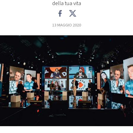
della tua vita
FOTO
13 MAGGIO 2020
CONCORSI
EVENTI
VIDEO
TV
PRINCIPATO
DI
MONACO
RMC