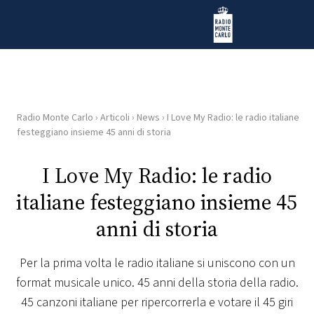
Vai al contenuto
Radio Monte Carlo
Radio Monte Carlo
›
Articoli
›
News
›
I Love My Radio: le radio italiane
HOME
festeggiano insieme 45 anni di storia
RADIO
I Love My Radio: le radio
italiane festeggiano insieme 45
WEB
RADIO
anni di storia
PLAYLIST
Per la prima volta le radio italiane si uniscono con un
format musicale unico. 45 anni della storia della radio.
NEWS
45 canzoni italiane per ripercorrerla e votare il 45 giri