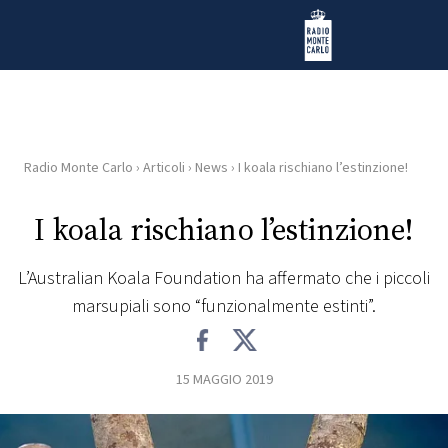
Vai al contenuto
Radio Monte Carlo
Radio Monte Carlo
›
Articoli
›
News
›
I koala rischiano l’estinzione!
HOME
I koala rischiano l’estinzione!
RADIO
L’Australian Koala Foundation ha affermato che i piccoli
WEB
marsupiali sono “funzionalmente estinti”.
RADIO
PLAYLIST
15 MAGGIO 2019
NEWS