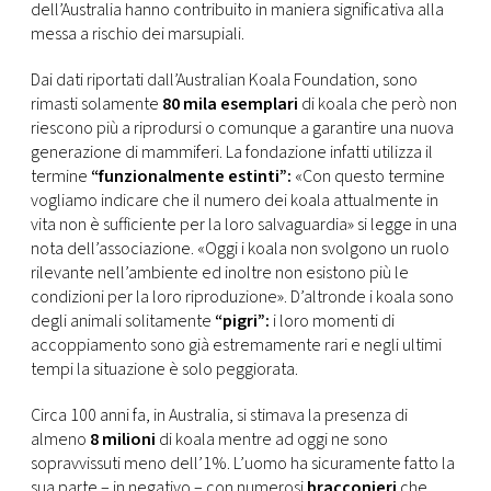
CONSIGLIA
dell’Australia hanno contribuito in maniera significativa alla
messa a rischio dei marsupiali.
Dai dati riportati dall’Australian Koala Foundation, sono
rimasti solamente
80 mila esemplari
di koala che però non
riescono più a riprodursi o comunque a garantire una nuova
generazione di mammiferi. La fondazione infatti utilizza il
termine
“funzionalmente estinti”:
«Con questo termine
vogliamo indicare che il numero dei koala attualmente in
vita non è sufficiente per la loro salvaguardia» si legge in una
nota dell’associazione. «Oggi i koala non svolgono un ruolo
rilevante nell’ambiente ed inoltre non esistono più le
condizioni per la loro riproduzione». D’altronde i koala sono
degli animali solitamente
“pigri”:
i loro momenti di
accoppiamento sono già estremamente rari e negli ultimi
tempi la situazione è solo peggiorata.
Circa 100 anni fa, in Australia, si stimava la presenza di
almeno
8 milioni
di koala mentre ad oggi ne sono
sopravvissuti meno dell’1%. L’uomo ha sicuramente fatto la
sua parte – in negativo – con numerosi
bracconieri
che