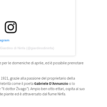
tagram
Giardino di Ninfa (@giardinodininfa)
 per le domeniche di aprile, ed è possibile prenotare
l 1921, grazie alla passione del proprietario della
elebrità come il poeta
Gabriele D’Annunzio
o lo
 “Il dottor Živago”). Ampio ben otto ettari, ospita al suo
de piante ed è attraversato dal fiume Ninfa.