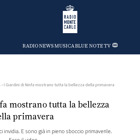
Radio Monte Carlo
RADIO
NEWS
MUSICA
BLUE NOTE
TV
s
›
I Giardini di Ninfa mostrano tutta la bellezza della primavera
nfa mostrano tutta la bellezza
ella primavera
ci invidia. E sono già in pieno sboccio primaverile.