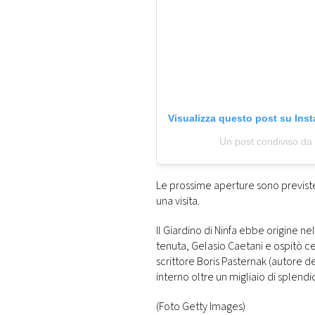
Visualizza questo post su Ins
Un post condiviso da 
Le prossime aperture sono previste
una visita.
Il Giardino di Ninfa ebbe origine ne
tenuta, Gelasio Caetani e ospitò c
scrittore Boris Pasternak (autore de
interno oltre un migliaio di splendi
(Foto Getty Images)