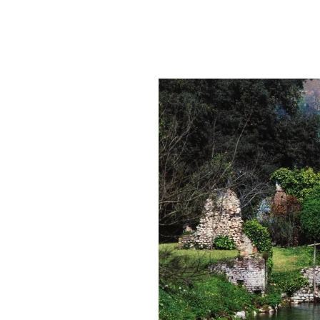
PLAYLIST
NEWS
FOTO
CONCORSI
EVENTI
VIDEO
TV
PRINCIPATO