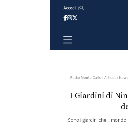
Vai al contenuto
Accedi
Radio Monte Carlo
›
Articoli
›
New
HOME
I Giardini di Ni
RADIO
d
WEB
RADIO
Sono i giardini che il mondo 