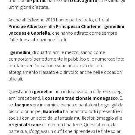
tradizionale
pic nic
battezzato
U Cavagnëtu
, che saluta gli
CONSIGLIA
ultimi giorni d’estate.
Anche all’edizione 2019 hanno partecipato, oltre al
Principe Alberto
e alla
Principessa Charlene
, i
gemellini
Jacques e Gabriella
, che hanno attirato come sempre
l’affettuosa attenzione di tutti.
I
gemellini
, di quattro anni e mezzo, sanno come
comportarsi perfettamente in pubblico e le numerose foto
scattate per l’occasione sono una prova del loro
atteggiamento rilassato e disinvolto anche nelle occasioni
ufficiali.
Quest’anno i
gemellini
non indossavano, a differenza degli
anni precedenti, il
costume tradizionale monegasc
o. E,
se
Jacques
era in camicia bianca e pantaloni beige, già da
piccolo principe,
Gabriella
ha incantato tutti i presenti (e i
social) con un abito dalla fantasia multicolor, omaggio alle
origini africane
di mamma Charlene. Quest’ultima, da
parte sua, sfoggiava un outfit che riprendeva le tinte solari