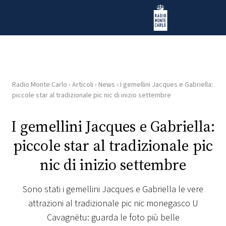
Vai al contenuto
Radio Monte Carlo
Radio Monte Carlo
›
Articoli
›
News
›
I gemellini Jacques e Gabriella:
HOME
piccole star al tradizionale pic nic di inizio settembre
RADIO
I gemellini Jacques e Gabriella:
piccole star al tradizionale pic
WEB
RADIO
nic di inizio settembre
PLAYLIST
Sono stati i gemellini Jacques e Gabriella le vere
attrazioni al tradizionale pic nic monegasco U
NEWS
Cavagnëtu: guarda le foto più belle