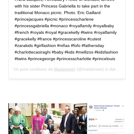
with his sister Princess Gabriella to take part in the
traditional Monaco picnic. Photo: Eric Gaillard.
#princejacques #picnic #princesscharlene
#princessgabriella #monaco #royalfamily #royalbaby
#french #royals #royal #gracekelly #twins #royalfamily
#gracekelly #france #princesscaroline #cutest
#zarakids #girlfashion #niñas #fofo #fathersday
#charlottecasiraghi #baby #kids #mellizos #kidsfashion
#twins #princegeorge #princesscharlotte #princelouis
Un post condiviso da
Madameei!
(@madameei) in data:
6 Set 2