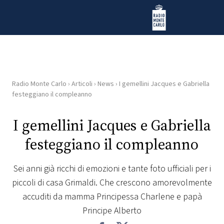
Vai al contenuto
Radio Monte Carlo
Radio Monte Carlo
›
Articoli
›
News
›
I gemellini Jacques e Gabriella
HOME
festeggiano il compleanno
RADIO
I gemellini Jacques e Gabriella
festeggiano il compleanno
WEB
RADIO
Sei anni già ricchi di emozioni e tante foto ufficiali per i
piccoli di casa Grimaldi. Che crescono amorevolmente
PLAYLIST
accuditi da mamma Principessa Charlene e papà
Principe Alberto
NEWS