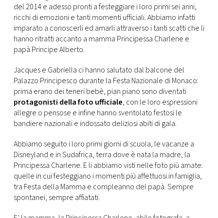
CONSIGLIA
del 2014 e adesso pronti a festeggiare i loro primi sei anni,
ricchi di emozioni e tanti momenti ufficiali. Abbiamo infatti
imparato a conoscerli ed amarli attraverso i tanti scatti che li
hanno ritratti accanto a mamma Principessa Charlene e
papà Principe Alberto.
Jacques e Gabriella ci hanno salutato dal balcone del
Palazzo Principesco durante la Festa Nazionale di Monaco:
prima erano dei teneri bebè, pian piano sono diventati
protagonisti della foto ufficiale
, con le loro espressioni
allegre o pensose e infine hanno sventolato festosi le
bandiere nazionali e indossato deliziosi abiti di gala.
Abbiamo seguito i loro primi giorni di scuola, le vacanze a
Disneyland e in Sudafrica, terra dove è nata la madre, la
Principessa Charlene. E li abbiamo visti nelle foto più amate:
quelle in cui festeggiano i momenti più affettuosi in famiglia,
tra Festa della Mamma e compleanno del papà. Sempre
spontanei, sempre affiatati.