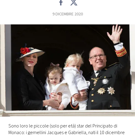
FOTO
9 DICEMBRE 2020
CONCORSI
EVENTI
VIDEO
TV
PRINCIPATO
DI
MONACO
Sono loro le piccole (solo per età) star del Principato di
RMC
Monaco: i gemellini Jacques e Gabriella, nati il 10 dicembre