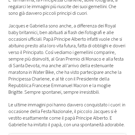
E’ la mamma, la Principessa Charlene, abile fotografa, a
regalarci le immagini più riuscite dei suoi gemellini. Che
sono già davvero piccoli principi di cuori.
Jacques e Gabriella sono anche, a differenza dei Royal
baby britannici, ben abituati ai flash dei fotografi e alle
occasioni ufficiali. Papà Principe Alberto infatti vuole che si
abituino presto alla loro vita futura, fatta di obblighi e doveri
verso il Principato. Così vediamo i gemellini comparire,
sempre più disinvolti, al Gran Premio di Monaco e alla festa
di Santa Devota; ma anche all’arrivo della estenuante
maratona in Water Bike, che ha visto partecipare anche la
Principessa Charlene, e al tè con il Presidente della
Repubblica Francese Emmanuel Macron e la moglie
Brigitte. Sempre spontanei, sempre irresistibili.
Le ultime immagini poi hanno davvero conquistato i cuori: in
occasione della Festa Nazionale, il piccolo Jacques si è
vestito esattamente come il papà Principe Alberto. E
Gabrielle ha imitato il papà, con una spontaneità adorabile.