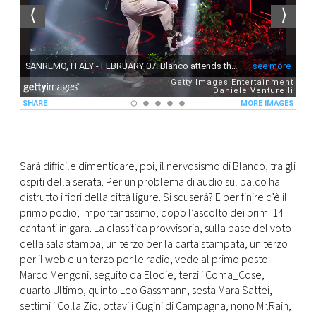
Sarà difficile dimenticare, poi, il nervosismo di Blanco, tra gli
ospiti della serata. Per un problema di audio sul palco ha
distrutto i fiori della città ligure. Si scuserà? E per finire c’è il
primo podio, importantissimo, dopo l’ascolto dei primi 14
cantanti in gara. La classifica provvisoria, sulla base del voto
della sala stampa, un terzo per la carta stampata, un terzo
per il web e un terzo per le radio, vede al primo posto:
Marco Mengoni, seguito da Elodie, terzi i Coma_Cose,
quarto Ultimo, quinto Leo Gassmann, sesta Mara Sattei,
settimi i Colla Zio, ottavi i Cugini di Campagna, nono Mr.Rain,