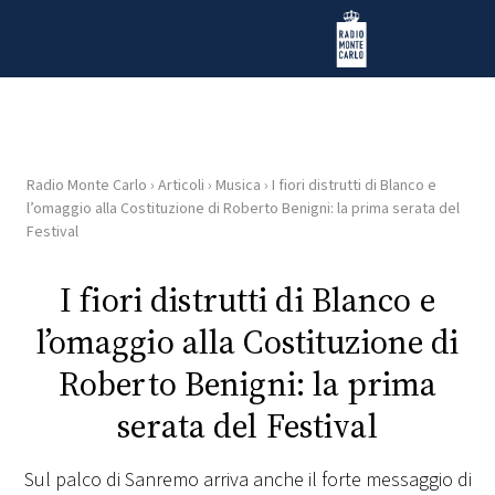
Vai al contenuto
Radio Monte Carlo
Radio Monte Carlo
›
Articoli
›
Musica
›
I fiori distrutti di Blanco e
HOME
l’omaggio alla Costituzione di Roberto Benigni: la prima serata del
Festival
RADIO
I fiori distrutti di Blanco e
WEB
l’omaggio alla Costituzione di
RADIO
Roberto Benigni: la prima
PLAYLIST
serata del Festival
NEWS
Sul palco di Sanremo arriva anche il forte messaggio di