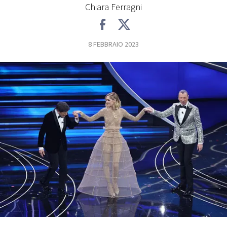
Chiara Ferragni
FOTO
8 FEBBRAIO 2023
CONCORSI
EVENTI
VIDEO
TV
PRINCIPATO
DI
MONACO
RMC