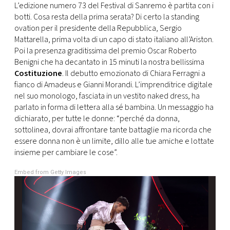
CONSIGLIA
L’edizione numero 73 del Festival di Sanremo è partita con i
botti. Cosa resta della prima serata? Di certo la standing
ovation per il presidente della Repubblica, Sergio
Mattarella, prima volta di un capo di stato italiano all’Ariston.
Poi la presenza graditissima del premio Oscar Roberto
Benigni che ha decantato in 15 minuti la nostra bellissima
Costituzione
. Il debutto emozionato di Chiara Ferragni a
fianco di Amadeus e Gianni Morandi. L’imprenditrice digitale
nel suo monologo, fasciata in un vestito naked dress, ha
parlato in forma di lettera alla sé bambina. Un messaggio ha
dichiarato, per tutte le donne: “perché da donna,
sottolinea, dovrai affrontare tante battaglie ma ricorda che
essere donna non è un limite, dillo alle tue amiche e lottate
insieme per cambiare le cose”.
Embed from Getty Images