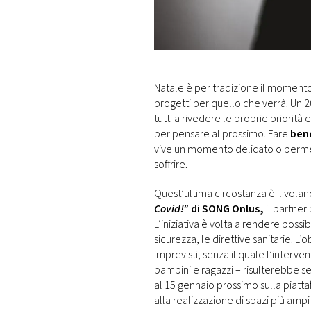
DI
MONACO
RMC
CONSIGLIA
Natale è per tradizione il momento i
progetti per quello che verrà. Un 
tutti a rivedere le proprie priorità 
per pensare al prossimo. Fare
ben
vive un momento delicato o permett
soffrire.
Quest’ultima circostanza è il vol
Covid!
” di SONG Onlus,
il partner
L’iniziativa è volta a rendere possi
sicurezza, le direttive sanitarie. L’
imprevisti, senza il quale l’interv
bambini e ragazzi – risulterebbe s
al 15 gennaio prossimo sulla piatt
alla realizzazione di spazi più ampi 