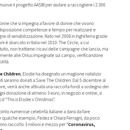
omuove il progetto AASIB per aiutare a raccogliere i 2.300
donne che si impegna a favore di donne che vivono
 disposizione competenze e tempo per realizzare e
 di sensibilizzazione. Nato nel 2008 in Inghilterra grazie
rk è sbarcato in Italia nel 2010. The Circle, a cui
tuito, non trattiene i ricavi delle campagne che lancia, ma
ttamente alle Onlus impegnate sul campo, verificandone
bilità.
e Children
, Elodie ha disegnato un maglione natalizio
nti saranno donati a Save The Children. Dal 5 dicembre al
ore, verrà anche attivata una raccolta fondi a sostegno dei
gni donazione di almeno 3 euro, in negozio e online, si
d “This is Elodie x Christmas”.
pinto numerose celebrità italiane a darsi da fare
re qualche esempio, Fedez e Chiara Ferragni, da poco
nno raccolto 3 milioni e mezzo per “
Coronavirus,