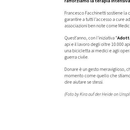
rafforziamo la terapia intensiva
Francesco Facchinetti sostiene la
garantire a tutti l’accesso a cure
associazioni ben note come Medici
Quest’anno, con l’iniziativa “
Adott
api e il lavoro degli oltre 10.000 api
una bicicletta ai medici e agli ope
guerra civile.
Donare è un gesto meraviglioso, che
momento come quello che stiamo vi
dire aiutare se stessi.
(Foto by Kira auf der Heide on Unsp