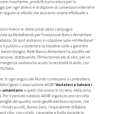
segnare mascherine, prodotti e procedura per la
gio per ogni allievo e di disporre di connessioni internet e
 per seguire le attività che dovranno essere effettuate a
sono invece le stelle polari della campagna
izzata da Mediafriends per Fondazione Banco Alimentare
atalizia. Gli spot andranno in rotazione sulle reti Mediaset
o il pubblico a sostenere le iniziative volte a garantire
ne hanno bisogno. Rete Banco Alimentare ha assistito nel
di persone, distribuendo 76mila tonnellate di cibo, per un
’emergenza sanitaria ha acuito la necessità di aiuto, con
tta Italia.
e. In ogni angolo del Mondo continuano a combattersi
tatori ignari. L’associazione AASIB
“Aiutateci a Salvare i
e
umanitario
a quelli che vivono in Ucraina, nella zona
i. Per il periodo natalizio AASIB organizza una raccolta
amiglie dei quattro centri gestiti dall’Associazione, che
e i fondi raccolti, Nonno Gelo, l’equivalente di Babbo
nerà cibo, cioccolato, caramelle e frutta durante le