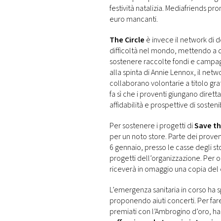
festività natalizia. Mediafriends pr
euro mancanti.
The Circle
è invece il network di 
difficoltà nel mondo, mettendo a
sostenere raccolte fondi e campagne
alla spinta di Annie Lennox, il netwo
collaborano volontarie a titolo gra
fa sì che i proventi giungano dire
affidabilità e prospettive di sosteni
Per sostenere i progetti di
Save th
per un noto store. Parte dei prove
6 gennaio, presso le casse degli st
progetti dell’organizzazione. Per o
riceverà in omaggio una copia del c
L’emergenza sanitaria in corso ha s
proponendo aiuti concerti. Per fa
premiati con l’Ambrogino d’oro, ha