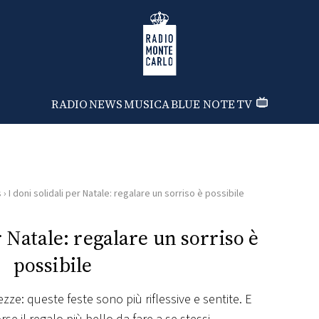
Radio Monte Carlo
RADIO
NEWS
MUSICA
BLUE NOTE
TV
s
›
I doni solidali per Natale: regalare un sorriso è possibile
r Natale: regalare un sorriso è
possibile
ezze: queste feste sono più riflessive e sentite. E