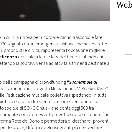
Web
n cui ci si ritrova per ricordare l’anno trascorso e fare
2020 segnato da un’emergenza sanitaria che ha costretto
e il proprio stile di vita, rappresenta l’occasione migliore
eficenza
equivale a fare e farsi del bene, aiutando chi
endo la sopravvivenza ad attività altrimenti destinate a
ano della campagna di crowdfunding
“
Suoniamole al
 per la musica nel progetto Mediafriends “
A Regola d’Arte
”.
bile l’educazione musicale collettiva rispettando, in tutta
obiettivo è quello di reperire le risorse per coprire costi
ento sociale di SONG Onlus – che conta oggi 500 tra
eriamente compromesso. Il progetto si può sostenere fino
aforma Rete del Dono e permetterà di destinare i proventi
per le prove, di fornire agli insegnanti più ore per fare