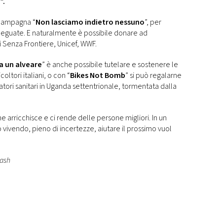
”.
 campagna “
Non lasciamo indietro nessuno
”, per
 adeguate. E naturalmente è possibile donare ad
 Senza Frontiere, Unicef, WWF.
a un alveare
” è anche possibile tutelare e sostenere le
coltori italiani, o con “
Bikes Not Bomb
” si può regalarne
ratori sanitari in Uganda settentrionale, tormentata dalla
 arricchisce e ci rende delle persone migliori. In un
vendo, pieno di incertezze, aiutare il prossimo vuol
lash