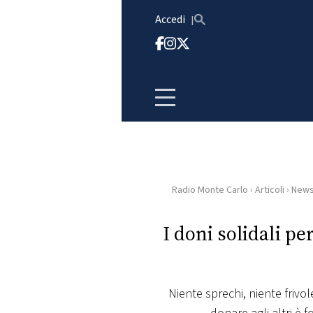
Vai al contenuto
Accedi
Radio Monte Carlo
›
Articoli
›
New
HOME
I doni solidali pe
RADIO
WEB
RADIO
Niente sprechi, niente frivol