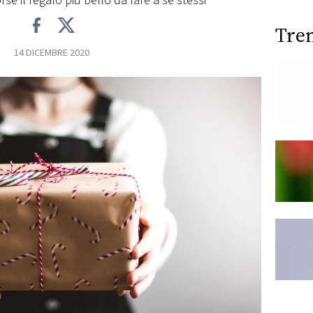
orse il regalo più bello da fare a se stessi
Tre
14 DICEMBRE 2020