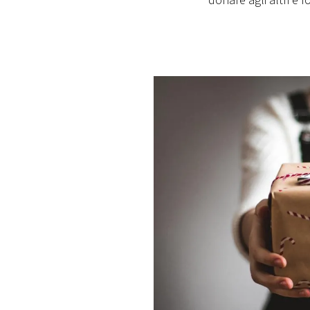
donare agli altri è f
PLAYLIST
NEWS
FOTO
CONCORSI
EVENTI
VIDEO
TV
PRINCIPATO