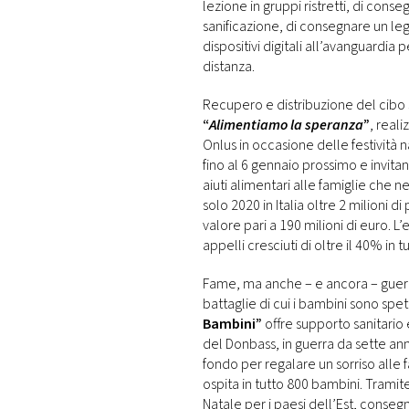
lezione in gruppi ristretti, di con
sanificazione, di consegnare un leg
dispositivi digitali all’avanguardia
distanza.
Recupero e distribuzione del cibo 
“
Alimentiamo la speranza
”
, real
Onlus in occasione delle festività n
fino al 6 gennaio prossimo e invitan
aiuti alimentari alle famiglie che 
solo 2020 in Italia oltre 2 milioni 
valore pari a 190 milioni di euro. L
appelli cresciuti di oltre il 40% in tu
Fame, ma anche – e ancora – guerr
battaglie di cui i bambini sono spet
Bambini”
offre supporto sanitario 
del Donbass, in guerra da sette ann
fondo per regalare un sorriso alle f
ospita in tutto 800 bambini. Tramit
Natale per i paesi dell’Est, conseg