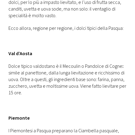
CONSIGLIA
dolci, per lo più a impasto lievitato, e l’uso di frutta secca,
canditi, uvetta e uova sode, ma non solo: il ventaglio di
specialità è molto vasto.
Ecco allora, regione per regione, i dolci tipici della Pasqua:
Val d’Aosta
Dolce tipico valdostano è il Mecoulin o Pandolce di Cogne
:
simile al panettone, dalla lunga lievitazione e ricchissimo di
uova. Oltre a questi, gli ingredienti base sono: farina, panna,
zucchero, uvetta e moltissime uova. Viene fatto lievitare per
15 ore.
Piemonte
I Piemontesi a Pasqua preparano la Ciambella pasquale,