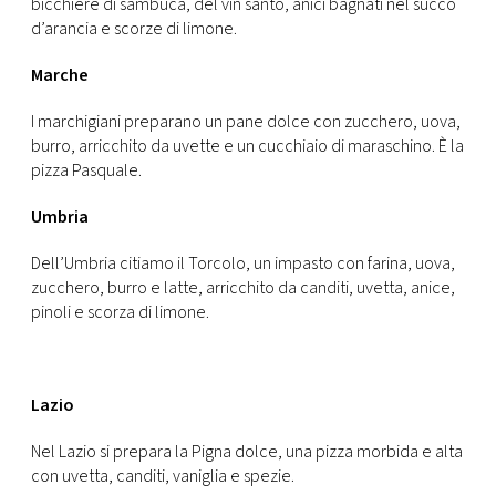
bicchiere di sambuca, del vin santo, anici bagnati nel succo
d’arancia e scorze di limone.
Marche
I marchigiani preparano un pane dolce con zucchero, uova,
burro, arricchito da uvette e un cucchiaio di maraschino. È la
pizza Pasquale.
Umbria
Dell’Umbria citiamo il Torcolo, un impasto con farina, uova,
zucchero, burro e latte, arricchito da canditi, uvetta, anice,
pinoli e scorza di limone.
Lazio
Nel Lazio si prepara la Pigna dolce, una pizza morbida e alta
con uvetta, canditi, vaniglia e spezie.