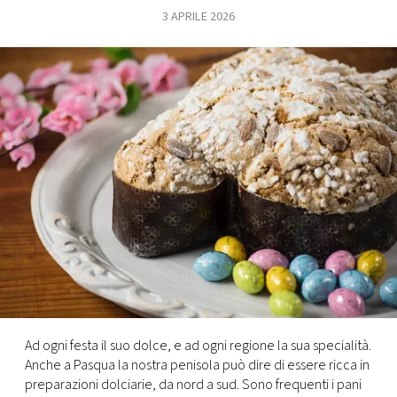
3 APRILE 2026
FOTO
CONCORSI
EVENTI
VIDEO
TV
PRINCIPATO
DI
MONACO
Ad ogni festa il suo dolce, e ad ogni regione la sua specialità.
Anche a Pasqua la nostra penisola può dire di essere ricca in
RMC
preparazioni dolciarie, da nord a sud. Sono frequenti i pani