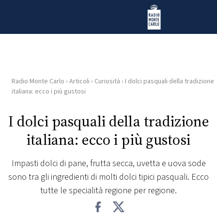
Vai al contenuto
Radio Monte Carlo
Radio Monte Carlo
›
Articoli
›
Curiosità
›
I dolci pasquali della tradizione
HOME
italiana: ecco i più gustosi
RADIO
I dolci pasquali della tradizione
italiana: ecco i più gustosi
WEB
RADIO
Impasti dolci di pane, frutta secca, uvetta e uova sode
sono tra gli ingredienti di molti dolci tipici pasquali. Ecco
PLAYLIST
tutte le specialità regione per regione.
NEWS