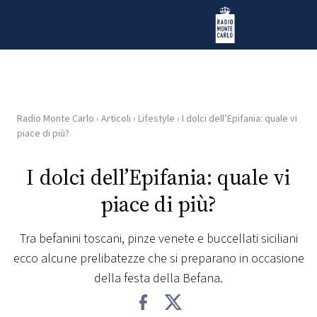
Vai al contenuto
Radio Monte Carlo
Radio Monte Carlo
›
Articoli
›
Lifestyle
›
I dolci dell’Epifania: quale vi
HOME
piace di più?
RADIO
I dolci dell’Epifania: quale vi
piace di più?
WEB
RADIO
Tra befanini toscani, pinze venete e buccellati siciliani
ecco alcune prelibatezze che si preparano in occasione
PLAYLIST
della festa della Befana.
NEWS