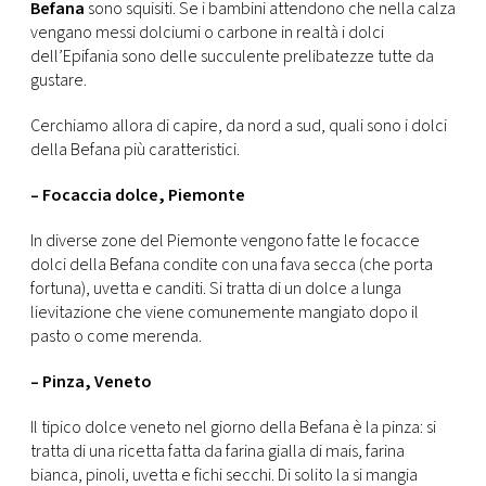
CONSIGLIA
Befana
sono squisiti. Se i bambini attendono che nella calza
vengano messi dolciumi o carbone in realtà i dolci
dell’Epifania sono delle succulente prelibatezze tutte da
gustare.
Cerchiamo allora di capire, da nord a sud, quali sono i dolci
della Befana più caratteristici.
– Focaccia dolce, Piemonte
In diverse zone del Piemonte vengono fatte le focacce
dolci della Befana condite con una fava secca (che porta
fortuna), uvetta e canditi. Si tratta di un dolce a lunga
lievitazione che viene comunemente mangiato dopo il
pasto o come merenda.
– Pinza, Veneto
Il tipico dolce veneto nel giorno della Befana è la pinza: si
tratta di una ricetta fatta da farina gialla di mais, farina
bianca, pinoli, uvetta e fichi secchi. Di solito la si mangia