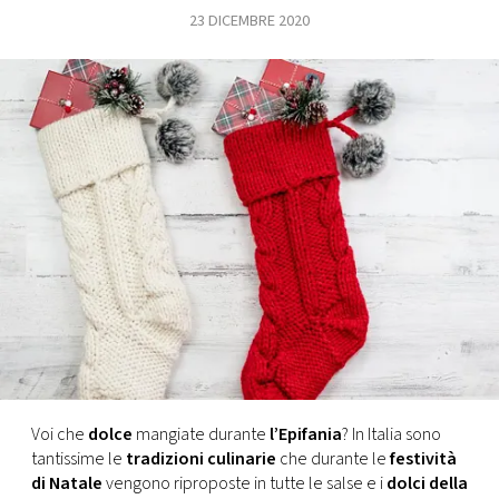
23 DICEMBRE 2020
FOTO
CONCORSI
EVENTI
VIDEO
TV
PRINCIPATO
DI
MONACO
Voi che
dolce
mangiate durante
l’Epifania
? In Italia sono
tantissime le
tradizioni culinarie
che durante le
festività
RMC
di Natale
vengono riproposte in tutte le salse e i
dolci della