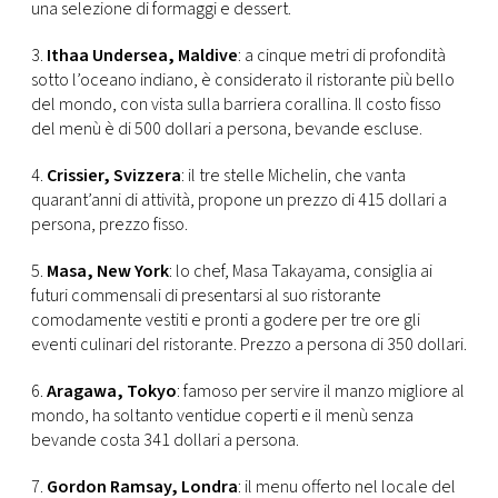
una selezione di formaggi e dessert.
3.
Ithaa Undersea, Maldive
: a cinque metri di profondità
sotto l’oceano indiano, è considerato il ristorante più bello
del mondo, con vista sulla barriera corallina. Il costo fisso
del menù è di 500 dollari a persona, bevande escluse.
4.
Crissier, Svizzera
: il tre stelle Michelin, che vanta
quarant’anni di attività, propone un prezzo di 415 dollari a
persona, prezzo fisso.
5.
Masa, New York
: lo chef, Masa Takayama, consiglia ai
futuri commensali di presentarsi al suo ristorante
comodamente vestiti e pronti a godere per tre ore gli
eventi culinari del ristorante. Prezzo a persona di 350 dollari.
6.
Aragawa, Tokyo
: famoso per servire il manzo migliore al
mondo, ha soltanto ventidue coperti e il menù senza
bevande costa 341 dollari a persona.
7.
Gordon Ramsay, Londra
: il menu offerto nel locale del