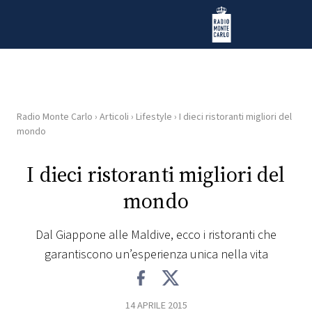
Vai al contenuto
Radio Monte Carlo
Radio Monte Carlo
›
Articoli
›
Lifestyle
›
I dieci ristoranti migliori del
HOME
mondo
RADIO
I dieci ristoranti migliori del
mondo
WEB
RADIO
Dal Giappone alle Maldive, ecco i ristoranti che
garantiscono un’esperienza unica nella vita
PLAYLIST
NEWS
14 APRILE 2015