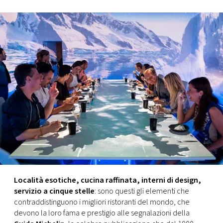
FOTO
CONCORSI
EVENTI
VIDEO
TV
PRINCIPATO
DI
Località esotiche, cucina raffinata, interni di design,
MONACO
servizio a cinque stelle
: sono questi gli elementi che
contraddistinguono i migliori ristoranti del mondo, che
devono la loro fama e prestigio alle segnalazioni della
RMC