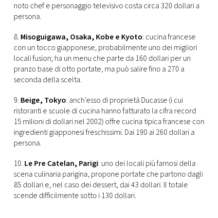
noto chef e personaggio televisivo costa circa 320 dollari a
persona.
8.
Misoguigawa, Osaka, Kobe e Kyoto
: cucina francese
con un tocco giapponese, probabilmente uno dei migliori
locali fusion; ha un menu che parte da 160 dollari per un
pranzo base di otto portate, ma può salire fino a 270 a
seconda della scelta.
9.
Beige, Tokyo
: anch’esso di proprietà Ducasse (i cui
ristoranti e scuole di cucina hanno fatturato la cifra record
15 milioni di dollari nel 2002) offre cucina tipica francese con
ingredienti giapponesi freschissimi. Dai 190 ai 260 dollari a
persona.
10.
Le Pre Catelan, Parigi
: uno dei locali più famosi della
scena culinaria parigina, propone portate che partono dagli
85 dollari e, nel caso dei dessert, dai 43 dollari. Il totale
scende difficilmente sotto i 130 dollari.