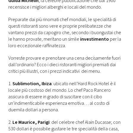
Guida Michelin
, la celebre pubblicazione che dal 1900
CONSIGLIA
recensisce i migliori alberghi e locali del mondo.
Preparate dai più rinomati chef mondiali, le specialità di
questi ristoranti sono vere e proprie prelibatezze che
vantano prezzi da capogiro che, secondo i buongustai che
le hanno provate, meritano un simile
investimento
per la
loro eccezionale raffinatezza.
Vorreste provare e prenotare una cena decisamente fuori
dall’ordinario? Ecco i dieci ristoranti migliori premiati dai
critici più illustri, con i prezzi indicativi dei menu.
1.
Sublimotion, Ibiza
: ubicato nell’Hard Rock Hotel è il
locale più costoso del mondo. Lo chef Paco Rancero
assicura di essere in grado di suscitare con il cibo
un’indimenticabile esperienza emotiva… al costo di
duemila dollari a persona.
2.
Le Maurice, Parigi
: del celebre chef Alain Ducasse; con
530 dollari è possibile gustare le tre specialità della casa,