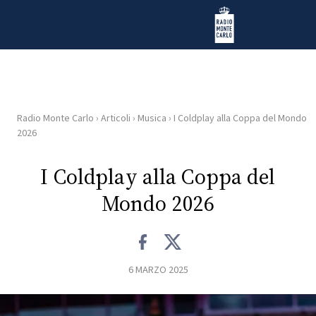
Vai al contenuto
Radio Monte Carlo
Radio Monte Carlo
›
Articoli
›
Musica
›
I Coldplay alla Coppa del Mondo
HOME
2026
RADIO
I Coldplay alla Coppa del
Mondo 2026
WEB
RADIO
PLAYLIST
6 MARZO 2025
NEWS