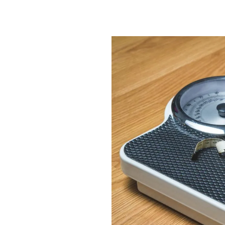
PLAYLIST
NEWS
FOTO
CONCORSI
EVENTI
VIDEO
TV
PRINCIPATO