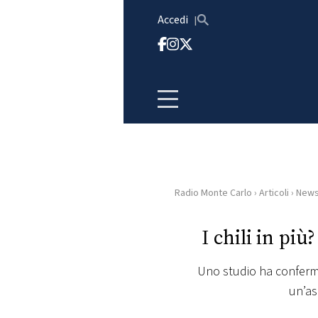
Vai al contenuto
Accedi
Radio Monte Carlo
›
Articoli
›
New
HOME
I chili in più
RADIO
Uno studio ha conferma
WEB
un’as
RADIO