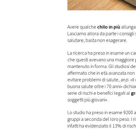
DI
MONACO
RMC
Avere qualche
chilo in più
allunga 
CONSIGLIA
Lasciamo allora da parte i consigli
salutare, basta non esagerare.
La ricerca ha preso in esame un c
che questi avevano una maggiore pro
mantenuto in forma. Gli studiosi de
affermato che in età avanzata non c
evitare problemi di salute, anzi. «
buona salute oltre i 70 anni» dichi
serie di rischi e benefici legati al
gr
soggetti più giovani».
Lo studio ha preso in esame 9200 anzi
gruppi a seconda del loro peso. I ris
infatti ha evidenziato il 13% di ris