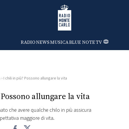
Radio Monte Carlo
RADIO
NEWS
MUSICA
BLUE NOTE
TV
s
›
I chili in più? Possono allungare la vita
? Possono allungare la vita
to che avere qualche chilo in più assicura
pettativa maggiore di vita.