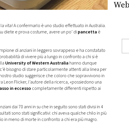
Web
la vita! A confermarlo è uno studio effettuato in Australia.
 su diete e prova costume, avere un po’ di
pancetta
è
ampione di anziani in leggero sovrappeso e ha constatato
babilità di vivere più a lungo in confronto a chi si è
lla
University of Western Australia
hanno dunque
’è bisogno di stare particolarmente attenti alla linea per
Il nostro studio suggerisce che coloro che sopravvivono in
ara Leon Flicker, l’autore della ricerca, «possiedono una
asso in eccesso
completamente differenti rispetto ai
ani dai 70 anni in su che in seguito sono stati divisi in 4
ultati sono stati significativi: chi aveva qualche chilo in più
chio in meno di morte in confronto a chi era più magro.