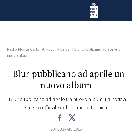
Vai al contenuto
Radio Monte Carlo
Radio Monte Carlo
›
Articoli
›
Musica
›
I Blur pubblicano ad aprile un
HOME
nuovo album
RADIO
I Blur pubblicano ad aprile un
nuovo album
WEB
RADIO
I Blur pubblicano ad aprile un nuovo album. La notizia
sul sito ufficiale della band britannica
PLAYLIST
NEWS
20 FEBBRAIO 2015