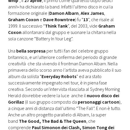
Whip
”, il
27 aprile
, il primo come quartetto dopo sedici
CONSIGLIA
anni!» ha dichiarato la band. Infatti l’ultimo disco in cui la
formazione originale (
Damon Albarn
,
Alex James
,
Graham Coxon
e
Dave Rowntree
) fu “
13
”, che risale al
1999. Il successivo “
Think Tank
”, del 2003, vide
Graham
Coxon
allontanarsi dal gruppo e suonare la chitarra nella
sola canzone “Battery In Your Leg”.
Una
bella sorpresa
per tutti i fan del celebre gruppo
britannico, e un’ulteriore conferma del periodo di grande
creatività che sta vivendo il frontman Damon Albarn. Nella
primavera dello scorso anno l’artista aveva pubblicato il suo
album da solista “
Everyday Robots
” ed ara stato
successivamente impegnato nel tour, è in piena fase
creativa. Secondo un’intervista rilasciata al Sydney Morning
Herald dovrebbe vedere la luce anche il
nuovo disco dei
Gorillaz
(il suo gruppo composto da
personaggi cartoon
),
a cinque anni di distanza dall’ultimo “The Fall”. E non è tutto.
Anche un altro progetto parallelo di Albarn, la super
band
The Good, The Bad & The Queen
, che
comprende
Paul Simonon dei Clash, Simon Tong dei