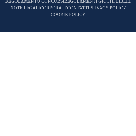
REGOLAMENTO CONCORSI
REGOLAMENTI GIOCHI LIBERI
NOTE LEGALI
CORPORATE
CONTATTI
PRIVACY POLICY
COOKIE POLICY