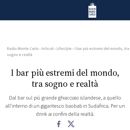
Vai al contenuto
Radio Monte Carlo
Radio Monte Carlo
›
Articoli
›
Lifestyle
›
I bar più estremi del mondo, tra
HOME
sogno e realtà
RADIO
I bar più estremi del mondo,
tra sogno e realtà
WEB
RADIO
Dal bar sul più grande ghiacciaio islandese, a quello
all'interno di un gigantesco baobab in Sudafrica. Per un
PLAYLIST
drink ai confini della realtà.
NEWS