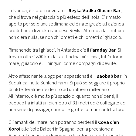
CONSIGLIA
In Islanda, è stato inaugurato il
Reyka Vodka Glacier Bar
,
che si trova nel ghiacciaio più esteso dell’isola. E’ rimasto
aperto per solo una settimana ed è nato grazie all’azienda
produttrice di vodka islandese Reyka. Attorno alla struttura
non c’era nulla, se non chilometri e chilometri di ghiaccio.
Rimanendo tra i ghiacci, in Antartide c’è il
Faraday Bar
. Si
trova a oltre 1800 km dalla cittadina più vicina, tutt’attorno
mare, ghiaccio e… pinguini come compagni di bevute.
Altro affascinante luogo per appassionati è il
Baobab bar
, in
Sudafrica, nella Sunland Farm. Si può sorseggiare il proprio
drink letteralmente dentro ad un albero millenario.
All’interno, c’è molto più spazio di quanto non si pensi, il
baobab ha infatti un diametro di 31 metri ed è collegato ad
una serie di passaggi, cunicoli e grotte comunicanti tra loro.
Gli amanti del mare, non potranno perdersi il
Cova d’en
Xoroi
alle isole Baleari in Spagna, per la precisione a
Minorca. Lounge bar di giorno e discoteca di notte, questo