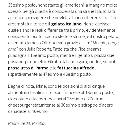
35esimo posto, nonostante gli americani la mangino molto
spesso. Se già questa è considerata una stranezza, lo sarà
ancora di più sapere che negli Usa fanno differenza tra l’ice
cream statunitense e il
gelato italiano
. Non si capisce
quale siano le reali differenze tra il primo, evidentemente
considerato piatto tipico a stelle e strisce, e il nostro gelato,
diventato famoso Oltreoceano grazie al film “
Mangia, prega,
ama
” con Julia Roberts. Fatto sta che l’ice cream si
guadagna il 15esimo posto, mentre il gelato si piazza due
posizioni più indietro. Gli altri italiani in gara, inoltre, sono il
prosciutto di Parma
e le
fettuccine Alfredo
,
rispettivamente al 47esimo e 48esimo posto.
Degne di nota, infine, sono le posizioni di altri cinque
alimenti in classifica: croissant francese al 18esimo posto,
cioccolato e tacos messicani al 25esimo e 27esimo,
cheesburger statunitense al 30esimo e sciroppo d’acero
canadese al 46esimo.
Photo credit: Pixabay