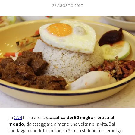
22 AGOSTO 2017
FOTO
CONCORSI
EVENTI
VIDEO
TV
PRINCIPATO
DI
MONACO
La
CNN
ha stilato la
classifica dei 50 migliori piatti al
mondo
, da assaggiare almeno una volta nella vita. Dal
RMC
sondaggio condotto online su 35mila statunitensi, emerge