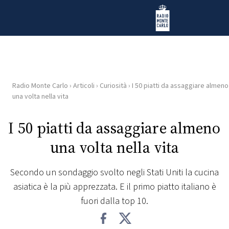
Vai al contenuto
Radio Monte Carlo
Radio Monte Carlo
›
Articoli
›
Curiosità
›
I 50 piatti da assaggiare almeno
HOME
una volta nella vita
RADIO
I 50 piatti da assaggiare almeno
una volta nella vita
WEB
RADIO
Secondo un sondaggio svolto negli Stati Uniti la cucina
asiatica è la più apprezzata. E il primo piatto italiano è
PLAYLIST
fuori dalla top 10.
NEWS