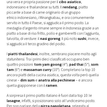
CONSIGLIA
una vera e propria passione per il
cibo asiatico
,
indonesiano e thailandese su tutti. Il
rendang
, piatto
piccante a base di carne originario di un gruppo
etnico indonesiano, i Minangkabau, e ora comunemente
servito in tutto il Paese, si aggiudica il primo posto. La
medaglia d’argento rimane sempre in Indonesia grazie a un
piatto a base di riso fritto, pollo e gamberetti con l’aggiunta,
talvolta, di verdure: il
nasi goreng
. Il più noto
sushi
, invece,
si aggiudica il terzo gradino del podio.
I
piatti thailandesi
, inoltre, sembrano piacere molto agli
statunitensi. Tra i primi dieci classificati occupano ben
quattro posizioni:
tom yam goong
(4°),
pad thai
(5°),
som
tam
(6°) e
massaman curry
(10°). Completano la top 10
ancora piatti della cucina asiatica, questa volta però quella
cinese –
dim sum
e
anatra alla pechinese
– e ancora
quella giapponese con il
ramen
.
A sorpresa il primo piatto italiano è fuori dalla top 10: le
lasagne
, infatti, si posizionano solo all’undicesimo posto.
Per non parlare della
pizza napoletana
, relegata al