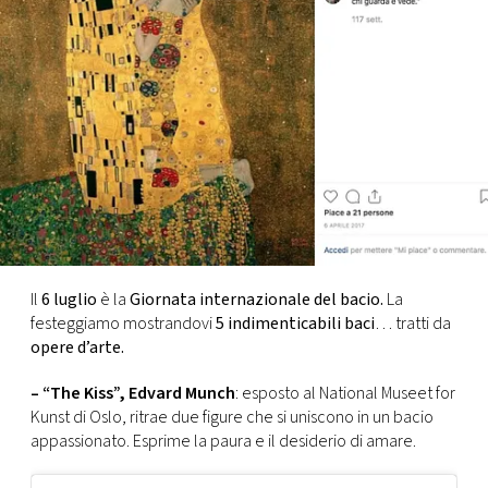
FOTO
CONCORSI
EVENTI
VIDEO
TV
Il
6 luglio
è la
Giornata internazionale del bacio.
La
festeggiamo mostrandovi
5 indimenticabili baci
… tratti da
opere d’arte.
PRINCIPATO
DI
– “The Kiss”, Edvard Munch
: esposto al National Museet for
MONACO
Kunst di Oslo, ritrae due figure che si uniscono in un bacio
appassionato. Esprime la paura e il desiderio di amare.
RMC