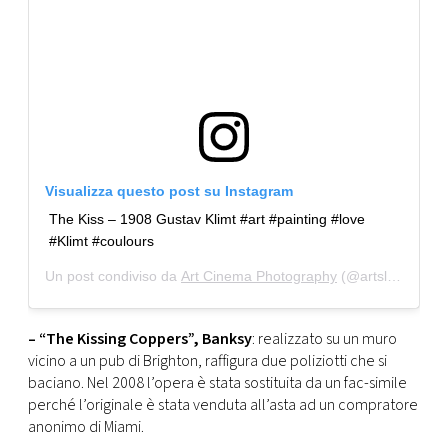
Visualizza questo post su Instagram
The Kiss – 1908 Gustav Klimt #art #painting #love
#Klimt #coulours
Un post condiviso da
Art Cinema Photography
(@artslover____) in data:
– “The Kissing Coppers”, Banksy
: realizzato su un muro
vicino a un pub di Brighton, raffigura due poliziotti che si
baciano. Nel 2008 l’opera è stata sostituita da un fac-simile
perché l’originale è stata venduta all’asta ad un compratore
anonimo di Miami.