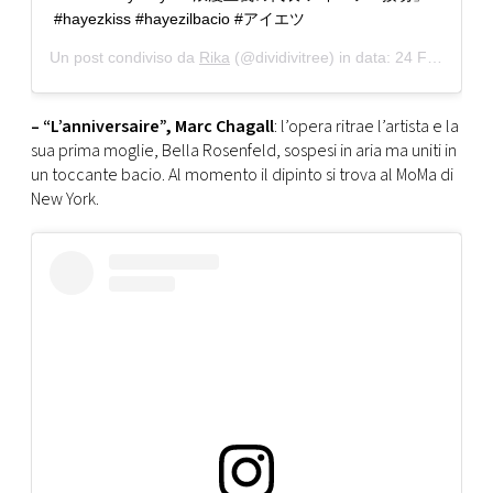
#hayezkiss #hayezilbacio #アイエツ
Un post condiviso da
Rika
(@dividivitree) in data:
24 Feb 2017 alle ore 8:40 PST
– “L’anniversaire”, Marc Chagall
: l’opera ritrae l’artista e la
sua prima moglie, Bella Rosenfeld, sospesi in aria ma uniti in
un toccante bacio. Al momento il dipinto si trova al MoMa di
New York.