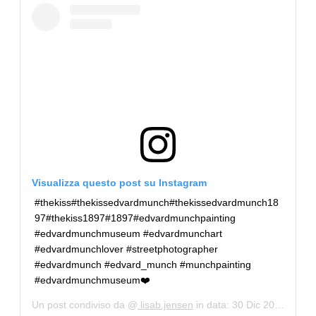
CONSIGLIA
Visualizza questo post su Instagram
#thekiss#thekissedvardmunch#thekissedvardmunch18
97#thekiss1897#1897#edvardmunchpainting
#edvardmunchmuseum #edvardmunchart
#edvardmunchlover #streetphotographer
#edvardmunch #edvard_munch #munchpainting
#edvardmunchmuseum❤️
Un post condiviso da @
lisab.jensen
in data:
30 Dic 2018 alle ore 7:39 PST