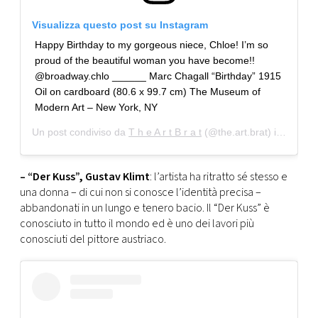
Visualizza questo post su Instagram
Happy Birthday to my gorgeous niece, Chloe! I’m so
proud of the beautiful woman you have become!!
@broadway.chlo ______ Marc Chagall “Birthday” 1915
Oil on cardboard (80.6 x 99.7 cm) The Museum of
Modern Art – New York, NY
Un post condiviso da
T h e A r t B r a t
(@the.art.brat) in data:
2
– “Der Kuss”, Gustav Klimt
: l’artista ha ritratto sé stesso e
una donna – di cui non si conosce l’identità precisa –
abbandonati in un lungo e tenero bacio. Il “Der Kuss” è
conosciuto in tutto il mondo ed è uno dei lavori più
conosciuti del pittore austriaco.