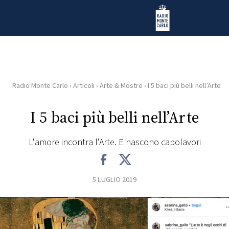
Vai al contenuto
Radio Monte Carlo
Radio Monte Carlo
›
Articoli
›
Arte & Mostre
›
I 5 baci più belli nell’Arte
HOME
I 5 baci più belli nell’Arte
RADIO
L'amore incontra l'Arte. E nascono capolavori
WEB
RADIO
5 LUGLIO 2019
PLAYLIST
NEWS