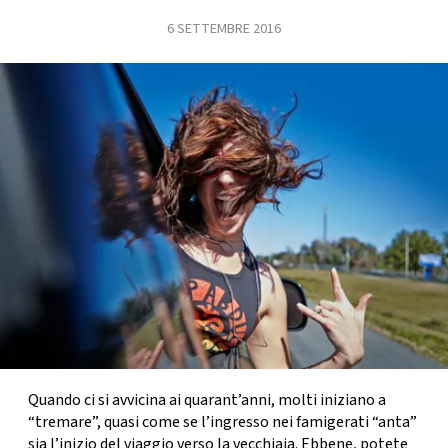
6 SETTEMBRE 2016
FOTO
CONCORSI
EVENTI
VIDEO
TV
PRINCIPATO
DI
MONACO
Quando ci si avvicina ai quarant’anni, molti iniziano a
“tremare”, quasi come se l’ingresso nei famigerati “anta”
RMC
sia l’inizio del viaggio verso la vecchiaia. Ebbene, potete