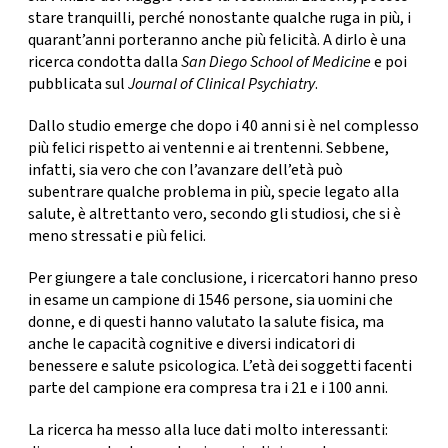
CONSIGLIA
stare tranquilli, perché nonostante qualche ruga in più, i
quarant’anni porteranno anche più felicità. A dirlo è una
ricerca condotta dalla
San Diego School of Medicine
e poi
pubblicata sul
Journal of Clinical Psychiatry
.
Dallo studio emerge che dopo i 40 anni si è nel complesso
più felici rispetto ai ventenni e ai trentenni. Sebbene,
infatti, sia vero che con l’avanzare dell’età può
subentrare qualche problema in più, specie legato alla
salute, è altrettanto vero, secondo gli studiosi, che si è
meno stressati e più felici.
Per giungere a tale conclusione, i ricercatori hanno preso
in esame un campione di 1546 persone, sia uomini che
donne, e di questi hanno valutato la
salute fisica
, ma
anche le
capacità cognitive
e diversi indicatori di
benessere e salute psicologica
. L’età dei soggetti facenti
parte del campione era
compresa tra i 21 e i 100 anni.
La ricerca ha messo alla luce dati molto interessanti: