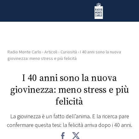
Vai al contenuto
Radio Monte Carlo
Radio Monte Carlo
›
Articoli
›
Curiosità
›
I 40 anni sono la nuova
HOME
giovinezza: meno stress e più felicità
RADIO
I 40 anni sono la nuova
giovinezza: meno stress e più
WEB
RADIO
felicità
PLAYLIST
La giovinezza è un fatto dell’anima. E la ricerca pare
confermare questa tesi: la felicità arriva dopo i 40 anni.
NEWS