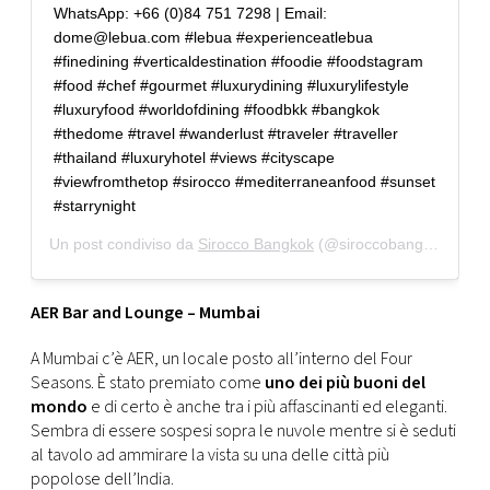
WhatsApp: +66 (0)84 751 7298 | Email:
dome@lebua.com #lebua #experienceatlebua
#finedining #verticaldestination #foodie #foodstagram
#food #chef #gourmet #luxurydining #luxurylifestyle
#luxuryfood #worldofdining #foodbkk #bangkok
#thedome #travel #wanderlust #traveler #traveller
#thailand #luxuryhotel #views #cityscape
#viewfromthetop #sirocco #mediterraneanfood #sunset
#starrynight
Un post condiviso da
Sirocco Bangkok
(@siroccobangkok) in data:
AER Bar and Lounge – Mumbai
A Mumbai c’è AER, un locale posto all’interno del Four
Seasons. È stato premiato come
uno dei più buoni del
mondo
e di certo è anche tra i più affascinanti ed eleganti.
Sembra di essere sospesi sopra le nuvole mentre si è seduti
al tavolo ad ammirare la vista su una delle città più
popolose dell’India.