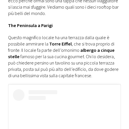
ecco perché ormai sono una tappa che nessun viaggiatore
CONSIGLIA
si lascia mai sfuggire. Vediamo quali sono i dieci rooftop bar
più belli del mondo.
The Peninsula a Parigi
Questo magnifico locale ha una terrazza dalla quale è
possibile ammirare la
Torre Eiffel
, che si trova proprio di
fronte. Il locale fa parte dell’omonimo
albergo a cinque
stelle
famoso per la sua cucina gourmet. Chi lo desidera,
può chiedere persino un tavolino su una piccola terrazza
privata, posta sul può più alto dell’edificio, da dove godere
di una bellissima vista sulla capitale francese.