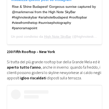
Rise & Shine Budapest! Gorgeous sunrise captured by
@markmervai from the High Note SkyBar
#highnoteskybar #ariahotelbudapest #rooftopbar
#viewfromthetop #sunrisephotography
#panoramapoint
Un post condiviso da
High Note SkyBar
(@highnoteskybar) in data:
230 Fifth Rooftop – New York
Si tratta del più grande rooftop bar della Grande Mela ed è
aperto tutto l’anno
, anche in inverno: quando fa freddo, i
clienti possono godersi lo skyline newyorkese al caldo negli
appositi
igloo riscaldati
disposti sulla terrazza.