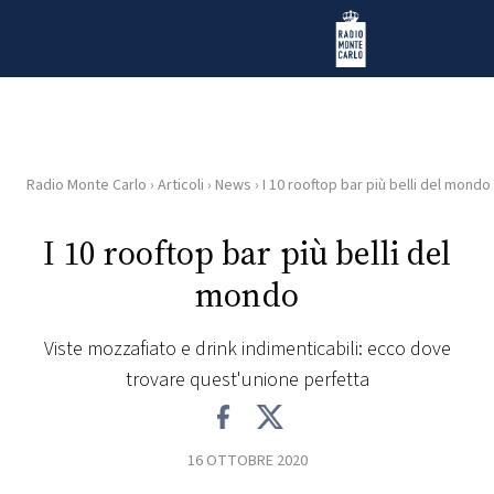
Vai al contenuto
Radio Monte Carlo
Radio Monte Carlo
›
Articoli
›
News
›
I 10 rooftop bar più belli del mondo
HOME
I 10 rooftop bar più belli del
RADIO
mondo
WEB
RADIO
Viste mozzafiato e drink indimenticabili: ecco dove
trovare quest'unione perfetta
PLAYLIST
16 OTTOBRE 2020
NEWS