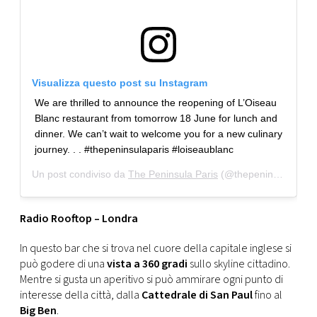
Visualizza questo post su Instagram
We are thrilled to announce the reopening of L’Oiseau
Blanc restaurant from tomorrow 18 June for lunch and
dinner. We can’t wait to welcome you for a new culinary
journey. . . #thepeninsulaparis #loiseaublanc
Un post condiviso da
The Peninsula Paris
(@thepeninsulaparis) in data:
Radio Rooftop – Londra
In questo bar che si trova nel cuore della capitale inglese si
può godere di una
vista a 360 gradi
sullo skyline cittadino.
Mentre si gusta un aperitivo si può ammirare ogni punto di
interesse della città, dalla
Cattedrale di San Paul
fino al
Big Ben
.