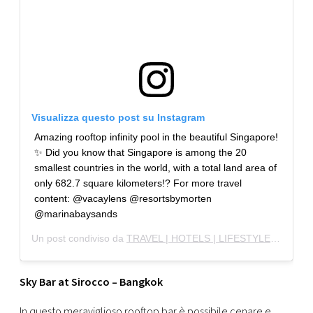
Visualizza questo post su Instagram
Amazing rooftop infinity pool in the beautiful Singapore!
✨ Did you know that Singapore is among the 20
smallest countries in the world, with a total land area of
only 682.7 square kilometers!? For more travel
content: @vacaylens @resortsbymorten
@marinabaysands
Un post condiviso da
TRAVEL | HOTELS | LIFESTYLE
(@vacayl
Sky Bar at Sirocco – Bangkok
In questo meraviglioso rooftop bar è possibile cenare e