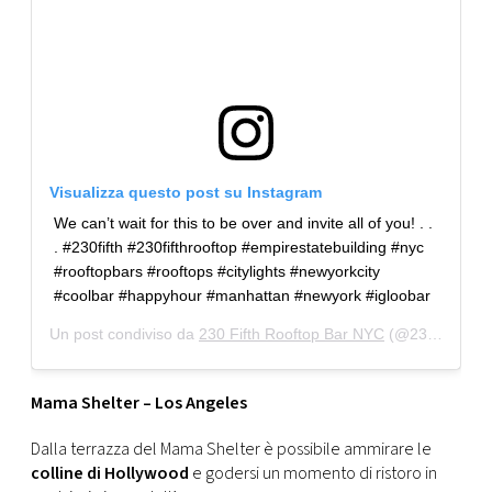
Visualizza questo post su Instagram
We can’t wait for this to be over and invite all of you! . .
. #230fifth #230fifthrooftop #empirestatebuilding #nyc
#rooftopbars #rooftops #citylights #newyorkcity
#coolbar #happyhour #manhattan #newyork #igloobar
Un post condiviso da
230 Fifth Rooftop Bar NYC
(@230fifthrooftop) in data:
Mama Shelter – Los Angeles
Dalla terrazza del Mama Shelter è possibile ammirare le
colline di Hollywood
e godersi un momento di ristoro in