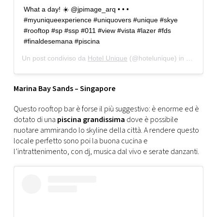
What a day! ☀️ @jpimage_arq • • •
#myuniqueexperience #uniquovers #unique #skye
#rooftop #sp #ssp #011 #view #vista #lazer #fds
#finaldesemana #piscina
Un post condiviso da
Hotel Unique
(@hotelunique) in data:
19 S
Marina Bay Sands – Singapore
Questo rooftop bar è forse il più suggestivo: è enorme ed è
dotato di una
piscina grandissima
dove è possibile
nuotare ammirando lo skyline della città. A rendere questo
locale perfetto sono poi la buona cucina e
l’intrattenimento, con dj, musica dal vivo e serate danzanti.