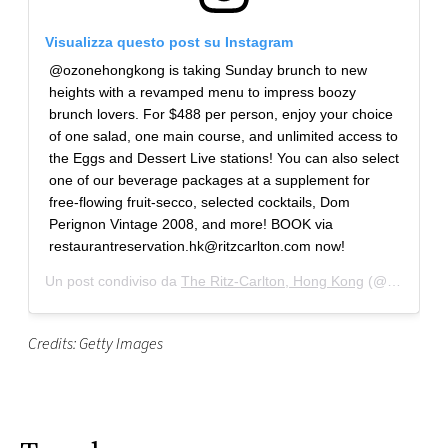
Visualizza questo post su Instagram
@ozonehongkong is taking Sunday brunch to new
heights with a revamped menu to impress boozy
brunch lovers. For $488 per person, enjoy your choice
of one salad, one main course, and unlimited access to
the Eggs and Dessert Live stations! You can also select
one of our beverage packages at a supplement for
free-flowing fruit-secco, selected cocktails, Dom
Perignon Vintage 2008, and more! BOOK via
restaurantreservation.hk@ritzcarlton.com now!
Un post condiviso da
The Ritz-Carlton, Hong Kong
(@ritzcarltonhongkong) in data:
Credits: Getty Images