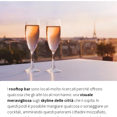
FOTO
CONCORSI
EVENTI
VIDEO
TV
PRINCIPATO
I
rooftop bar
sono locali molto ricercati perché offrono
DI
qualcosa che gli altri locali non hanno: una
visuale
MONACO
meravigliosa
sugli
skyline delle città
che li ospita. In
questi posti è possibile mangiare qualcosa o sorseggiare un
cocktail, ammirando questi panorami cittadini mozzafiato,
RMC