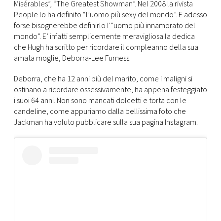
CONSIGLIA
Misérables”, “The Greatest Showman”. Nel 2008 la rivista
People lo ha definito “l’uomo più sexy del mondo”. E adesso
forse bisognerebbe definirlo l'”uomo più innamorato del
mondo”. E’ infatti semplicemente meravigliosa la dedica
che Hugh ha scritto per ricordare il compleanno della sua
amata moglie, Deborra-Lee Furness.
Deborra, che ha 12 anni più del marito, come i maligni si
ostinano a ricordare ossessivamente, ha appena festeggiato
i suoi 64 anni. Non sono mancati dolcetti e torta con le
candeline, come appuriamo dalla bellissima foto che
Jackman ha voluto pubblicare sulla sua pagina Instagram.