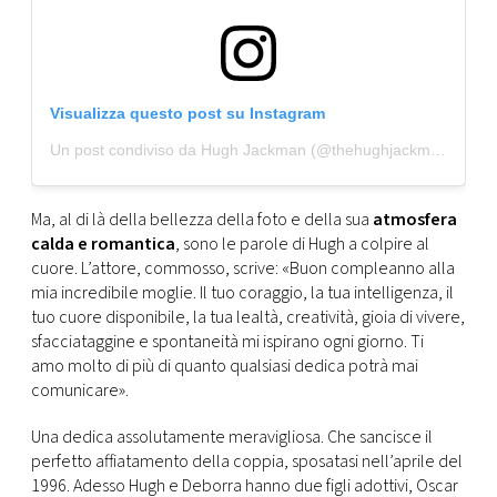
Visualizza questo post su Instagram
Un post condiviso da Hugh Jackman (@thehughjackman)
Ma, al di là della bellezza della foto e della sua
atmosfera
calda e romantica
, sono le parole di Hugh a colpire al
cuore. L’attore, commosso, scrive: «Buon compleanno alla
mia incredibile moglie. Il tuo coraggio, la tua intelligenza, il
tuo cuore disponibile, la tua lealtà, creatività, gioia di vivere,
sfacciataggine e spontaneità mi ispirano ogni giorno. Ti
amo molto di più di quanto qualsiasi dedica potrà mai
comunicare».
Una dedica assolutamente meravigliosa. Che sancisce il
perfetto affiatamento della coppia, sposatasi nell’aprile del
1996. Adesso Hugh e Deborra hanno due figli adottivi, Oscar