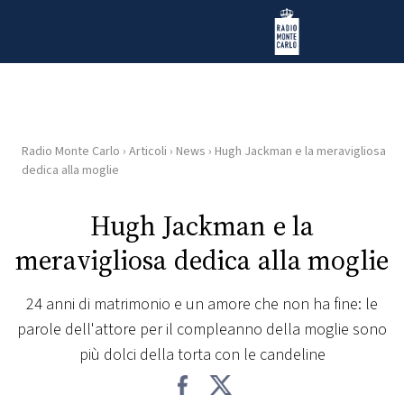
Vai al contenuto
Radio Monte Carlo
Radio Monte Carlo
›
Articoli
›
News
›
Hugh Jackman e la meravigliosa
HOME
dedica alla moglie
RADIO
Hugh Jackman e la
meravigliosa dedica alla moglie
WEB
RADIO
24 anni di matrimonio e un amore che non ha fine: le
parole dell'attore per il compleanno della moglie sono
PLAYLIST
più dolci della torta con le candeline
NEWS