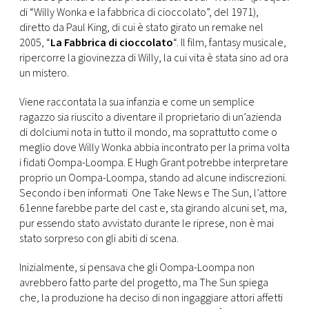
CONSIGLIA
di “Willy Wonka e la fabbrica di cioccolato”, del 1971),
diretto da Paul King, di cui è stato girato un remake nel
2005, “
La Fabbrica di cioccolato
“. Il film, fantasy musicale,
ripercorre la giovinezza di Willy, la cui vita è stata sino ad ora
un mistero.
Viene raccontata la sua infanzia e come un semplice
ragazzo sia riuscito a diventare il proprietario di un’azienda
di dolciumi nota in tutto il mondo, ma soprattutto come o
meglio dove Willy Wonka abbia incontrato per la prima volta
i fidati Oompa-Loompa. E Hugh Grant potrebbe interpretare
proprio un Oompa-Loompa, stando ad alcune indiscrezioni.
Secondo i ben informati One Take News e The Sun, l’attore
61enne farebbe parte del cast e, sta girando alcuni set, ma,
pur essendo stato avvistato durante le riprese, non è mai
stato sorpreso con gli abiti di scena.
Inizialmente, si pensava che gli Oompa-Loompa non
avrebbero fatto parte del progetto, ma The Sun spiega
che, la produzione ha deciso di non ingaggiare attori affetti