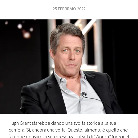
25 FEBBRAIO 2022
FOTO
CONCORSI
EVENTI
VIDEO
TV
PRINCIPATO
DI
MONACO
Hugh Grant starebbe dando una svolta storica alla sua
carriera. Sì, ancora una volta. Questo, almeno, è quello che
RMC
farebbe pensare la sua presenza sul set di “Wonka” (prequel