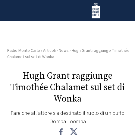
Vai al contenuto
Radio Monte Carlo
Radio Monte Carlo
›
Articoli
›
News
›
Hugh Grant raggiunge Timothée
HOME
Chalamet sul set di Wonka
RADIO
Hugh Grant raggiunge
Timothée Chalamet sul set di
WEB
RADIO
Wonka
PLAYLIST
Pare che all'attore sia destinato il ruolo di un buffo
Oompa Loompa
NEWS