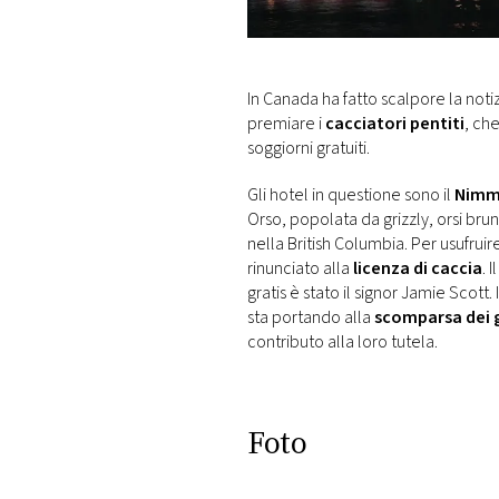
DI
MONACO
RMC
In Canada ha fatto scalpore la not
CONSIGLIA
premiare i
cacciatori pentiti
, ch
soggiorni gratuiti.
Gli hotel in questione sono il
Nimmo
Orso, popolata da grizzly, orsi brun
nella British Columbia. Per usufrui
rinunciato alla
licenza di caccia
. 
gratis è stato il signor Jamie Scot
sta portando alla
scomparsa dei g
contributo alla loro tutela.
Foto