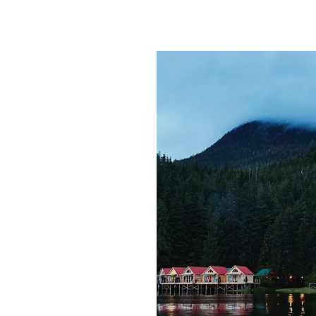
PLAYLIST
NEWS
FOTO
CONCORSI
EVENTI
VIDEO
TV
PRINCIPATO