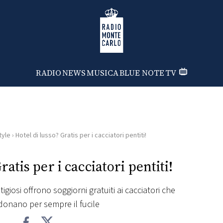
Radio Monte Carlo
RADIO
NEWS
MUSICA
BLUE NOTE
TV
tyle
›
Hotel di lusso? Gratis per i cacciatori pentiti!
ratis per i cacciatori pentiti!
giosi offrono soggiorni gratuiti ai cacciatori che
onano per sempre il fucile