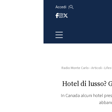
Vai al contenuto
Accedi
Radio Monte Carlo
›
Articoli
›
Lifes
HOME
Hotel di lusso? G
RADIO
In Canada alcuni hotel presti
WEB
abband
RADIO