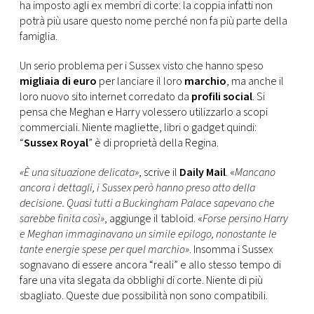
CONSIGLIA
ha imposto agli ex membri di corte: la coppia infatti non
potrà più usare questo nome perché non fa più parte della
famiglia.
Un serio problema per i Sussex visto che hanno speso
migliaia di euro
per lanciare il loro
marchio
, ma anche il
loro nuovo sito internet corredato da
profili social
. Si
pensa che Meghan e Harry volessero utilizzarlo a scopi
commerciali. Niente magliette, libri o gadget quindi:
“
Sussex Royal
” è di proprietà della Regina.
«È una situazione delicata»
, scrive il
Daily Mail
. «
Mancano
ancora i dettagli, i Sussex però hanno preso atto della
decisione. Quasi tutti a Buckingham Palace sapevano che
sarebbe finita così»
, aggiunge il tabloid. «
Forse persino Harry
e Meghan immaginavano un simile epilogo, nonostante le
tante energie spese per quel marchio»
. Insomma i Sussex
sognavano di essere ancora “reali” e allo stesso tempo di
fare una vita slegata da obblighi di corte. Niente di più
sbagliato. Queste due possibilità non sono compatibili.