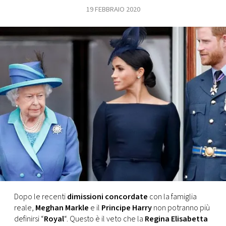
19 FEBBRAIO 2020
FOTO
CONCORSI
EVENTI
VIDEO
TV
PRINCIPATO
DI
MONACO
Dopo le recenti
dimissioni concordate
con la famiglia
reale,
Meghan Markle
e il
Principe Harry
non potranno più
RMC
definirsi “
Royal
“. Questo è il veto che la
Regina Elisabetta