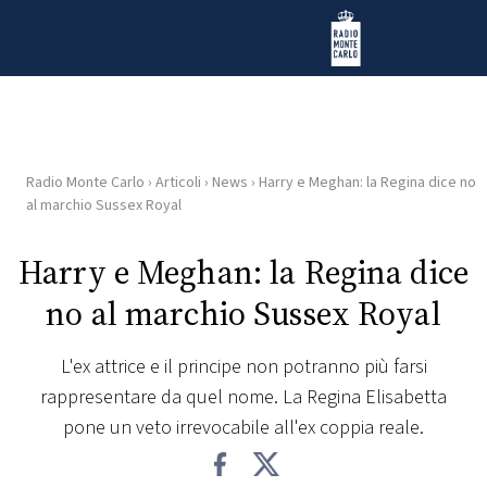
Vai al contenuto
Radio Monte Carlo
Radio Monte Carlo
›
Articoli
›
News
›
Harry e Meghan: la Regina dice no
HOME
al marchio Sussex Royal
RADIO
Harry e Meghan: la Regina dice
no al marchio Sussex Royal
WEB
RADIO
L'ex attrice e il principe non potranno più farsi
rappresentare da quel nome. La Regina Elisabetta
PLAYLIST
pone un veto irrevocabile all'ex coppia reale.
NEWS