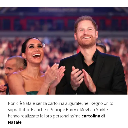
FOTO
CONCORSI
EVENTI
VIDEO
TV
PRINCIPATO
DI
Non c’è Natale senza cartolina augurale, nel Regno Unito
MONACO
soprattutto! E anche il Principe Harry e Meghan Markle
hanno realizzato la loro personalissima
cartolina di
Natale
.
RMC