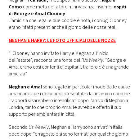
Meghan in
Canada,
i neo sposi hanno scelto il
lago di
CONSIGLIA
Como
come meta della loro mini vacanza insieme,
ospiti
di George e Amal Clooney
!
L’amicizia che lega le due coppie è nota, i coniugi Clooney
erano infatti presenti anche il giorno delle nozze reali.
MEGHAN E HARRY: LE FOTO UFFICIALI DELLE NOZZE
“I Clooney hanno invitato Harry e Meghan all’inizio
dell’estate”, racconta una fonte dell’
Us Weekly. “
George e
Amal erano così contenti di ospitarli, tra loro c’è una grande
amicizia”.
Meghan e Amal
sono legate in particolar modo dalle cause
umanitarie cui si dedicano, presentate da un amico comune
i rapporti si sarebbero intensificati dopo l’arrivo di Meghan a
Londra, tanto che proprio Amal le avrebbe offerto il suo
supporto per ambientarsi in città.
Secondo
Us Weekly
, Meghan e Harry sono arrivati in Italia
poco dopo Ferragosto e si sono fermati per qualche giorno