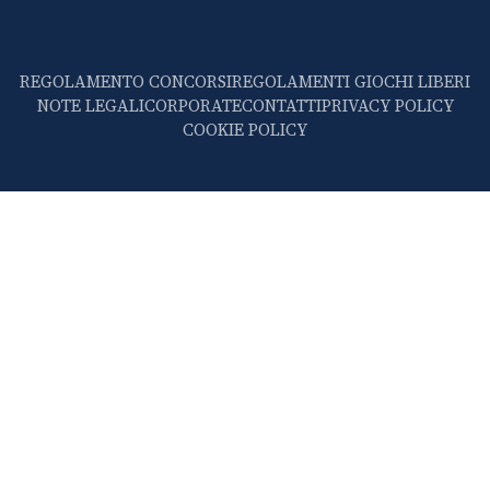
REGOLAMENTO CONCORSI
REGOLAMENTI GIOCHI LIBERI
NOTE LEGALI
CORPORATE
CONTATTI
PRIVACY POLICY
COOKIE POLICY