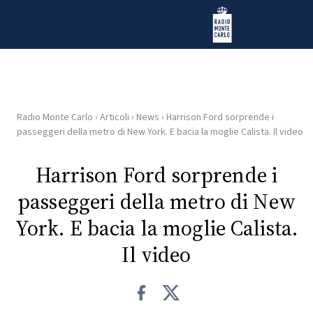
Vai al contenuto
Radio Monte Carlo
Radio Monte Carlo
›
Articoli
›
News
›
Harrison Ford sorprende i
HOME
passeggeri della metro di New York. E bacia la moglie Calista. Il video
RADIO
Harrison Ford sorprende i
passeggeri della metro di New
WEB
RADIO
York. E bacia la moglie Calista.
Il video
PLAYLIST
NEWS