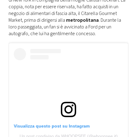
di New York in compagnia della moglie Calista Flockhart. La
CONSIGLIA
coppia, nota per essere riservata, ha fatto acquisti in un
negozio di alimentari di fascia alta, il Citarella Gourmet
Market, prima di dirigersi alla
metropolitana
. Durante la
loro passeggiata, un fan si è avvicinato a Ford per un
autografo, che lui ha gentilmente concesso.
Visualizza questo post su Instagram
Un post condiviso da WHOOPSEE (@whoopsee.it)