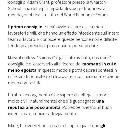
CONSIGLIA
consigli di Adam Grant, professore presso la Wharton
School, una delle più importanti scuole di business al
mondo, pubblicati sul sito del World Economic Forum.
Il
primo consiglio
è il più ovvio: evitare di assumere
lavoratori simili, che hanno un effetto intossicante sull’intero
team di lavoro. Riconoscere queste persone non è difficile:
tendono a prendere più di quanto possono dare.
Ma se il collega “spinoso” è già stato assunto, cosa fare? Il
consiglio è di osservarlo alla ricerca dei
momenti in cui è
meno egoista
. In questo modo si potrà capire i contesti in
cui è più disponibile e da lì provare a costruire una relazione
meno contrastata.
Un altro accorgimento è far sapere al collega (in modi
molto civili, naturalmente) che si è guadagnato
una
reputazione poco ambita
. Potrebbe rivelarsi un buon
incentivo a cambiare atteggiamento.
Infine, bisognerebbe cercare di capire quali sono
gli