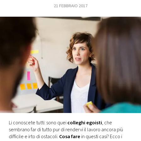
21 FEBBRAIO 2017
FOTO
CONCORSI
EVENTI
VIDEO
TV
PRINCIPATO
DI
MONACO
Li conoscete tutti: sono quei
colleghi egoisti
, che
sembrano far di tutto pur di rendervi il lavoro ancora più
RMC
difficile e irto di ostacoli.
Cosa fare
in questi casi? Ecco i