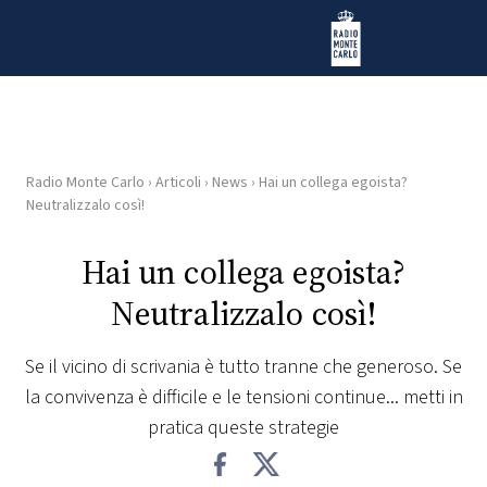
Vai al contenuto
Radio Monte Carlo
Radio Monte Carlo
›
Articoli
›
News
›
Hai un collega egoista?
HOME
Neutralizzalo così!
RADIO
Hai un collega egoista?
Neutralizzalo così!
WEB
RADIO
Se il vicino di scrivania è tutto tranne che generoso. Se
la convivenza è difficile e le tensioni continue... metti in
PLAYLIST
pratica queste strategie
NEWS