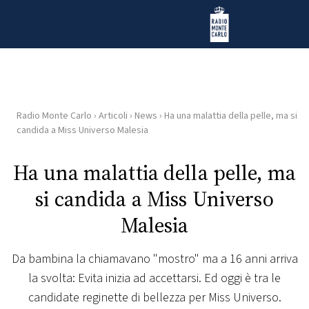
Vai al contenuto
Radio Monte Carlo
Radio Monte Carlo
›
Articoli
›
News
›
Ha una malattia della pelle, ma si
HOME
candida a Miss Universo Malesia
RADIO
Ha una malattia della pelle, ma
si candida a Miss Universo
WEB
RADIO
Malesia
PLAYLIST
Da bambina la chiamavano "mostro" ma a 16 anni arriva
la svolta: Evita inizia ad accettarsi. Ed oggi è tra le
NEWS
candidate reginette di bellezza per Miss Universo.