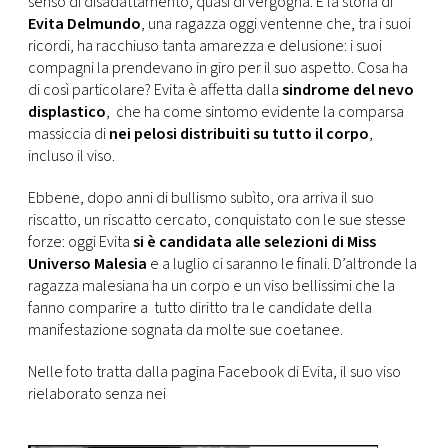
senso di disadattamento, quasi di vergogna. È la storia di
CONSIGLIA
Evita Delmundo
, una ragazza oggi ventenne che, tra i suoi
ricordi, ha racchiuso tanta amarezza e delusione: i suoi
compagni la prendevano in giro per il suo aspetto. Cosa ha
di così particolare? Evita è affetta dalla
sindrome del nevo
displastico
, che ha come sintomo evidente la comparsa
massiccia di
nei pelosi distribuiti su tutto il corpo
,
incluso il viso.
Ebbene, dopo anni di bullismo subìto, ora arriva il suo
riscatto, un riscatto cercato, conquistato con le sue stesse
forze: oggi Evita
si è candidata alle selezioni di Miss
Universo Malesia
e a luglio ci saranno le finali. D’altronde la
ragazza malesiana ha un corpo e un viso bellissimi che la
fanno comparire a tutto diritto tra le candidate della
manifestazione sognata da molte sue coetanee.
Nelle foto tratta dalla pagina Facebook di Evita, il suo viso
rielaborato senza nei