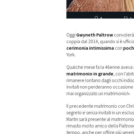
DI
MONACO
RMC
CONSIGLIA
Oggi
Gwyneth Paltrow
convolerà 
coppia dal 2014, quando si è uffi
cerimonia intimissima
con
pochi
York.
Qualche mese fa la 46enne aveva 
matrimonio in grande
, con l’abi
rimanere lontano dagli occhi indisc
invitati non perderanno occasione 
mai organizzato un matrimonio!»
Il precedente matrimonio con Chri
segreto e senza invitati in un esclu
Martin sarà presente al matrimonio d
rimasto molto amico della Paltrow
tempo, anche per offrire più serenit