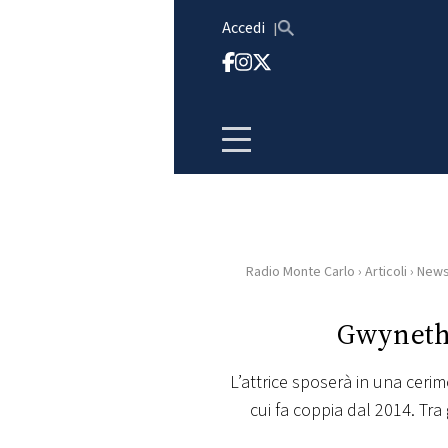
Vai al contenuto
Accedi
Radio Monte Carlo
›
Articoli
›
New
HOME
Gwyneth 
RADIO
L’attrice sposerà in una ceri
WEB
cui fa coppia dal 2014. Tra 
RADIO