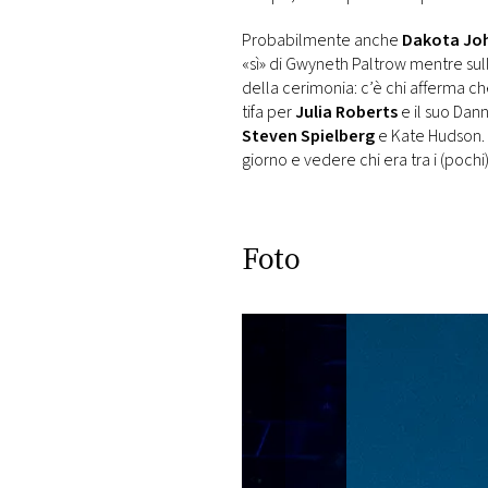
Probabilmente anche
Dakota Jo
«sì» di Gwyneth Paltrow mentre sulle
della cerimonia: c’è chi afferma c
tifa per
Julia Roberts
e il suo Dann
Steven Spielberg
e Kate Hudson. N
giorno e vedere chi era tra i (pochi
Foto