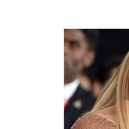
PLAYLIST
NEWS
FOTO
CONCORSI
EVENTI
VIDEO
TV
PRINCIPATO