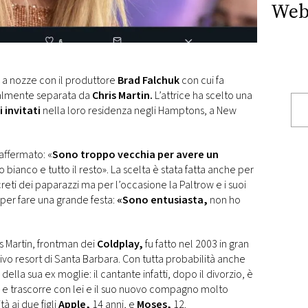
Web
a nozze con il produttore
Brad Falchuk
con cui fa
cialmente separata da
Chris Martin.
L’attrice ha scelto una
 invitati
nella loro residenza negli Hamptons, a New
affermato: «
Sono troppo vecchia per avere un
to bianco e tutto il resto». La scelta è stata fatta anche per
reti dei paparazzi ma per l’occasione la Paltrow e i suoi
per fare una grande festa:
«Sono entusiasta,
non ho
s Martin, frontman dei
Coldplay,
fu fatto nel 2003 in gran
sivo resort di Santa Barbara. Con tutta probabilità anche
ella sua ex moglie: il cantante infatti, dopo il divorzio, è
 e trascorre con lei e il suo nuovo compagno molto
à ai due figli
Apple,
14 anni, e
Moses,
12.