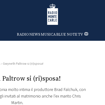
Radio Monte Carlo
RADIO
NEWS
MUSICA
BLUE NOTE
TV
s
›
Gwyneth Paltrow si (ri)sposa!
Paltrow si (ri)sposa!
monia molto intima il produttore Brad Falchuk, con
gli invitati al matrimonio anche l'ex marito Chris
Martin.