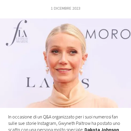
1 DICEMBRE 2023
FOTO
CONCORSI
EVENTI
VIDEO
TV
PRINCIPATO
DI
MONACO
In occasione di un Q&A organizzato per i suoi numerosi fan
sulle sue storie Instagram, Gwyneth Paltrow ha postato uno
RMC
scatto con una persona molto speciale:
Dakota Johnson
.