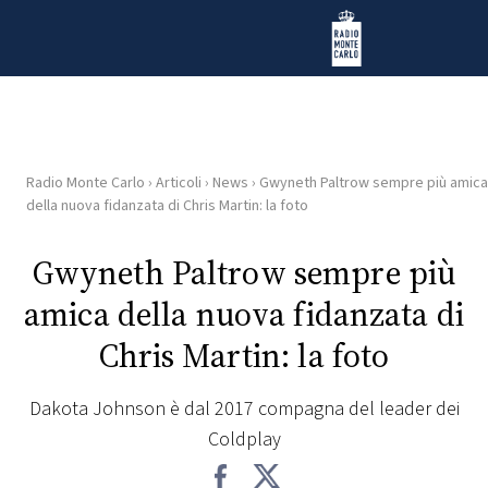
Vai al contenuto
Radio Monte Carlo
Radio Monte Carlo
›
Articoli
›
News
›
Gwyneth Paltrow sempre più amica
HOME
della nuova fidanzata di Chris Martin: la foto
RADIO
Gwyneth Paltrow sempre più
amica della nuova fidanzata di
WEB
RADIO
Chris Martin: la foto
PLAYLIST
Dakota Johnson è dal 2017 compagna del leader dei
Coldplay
NEWS